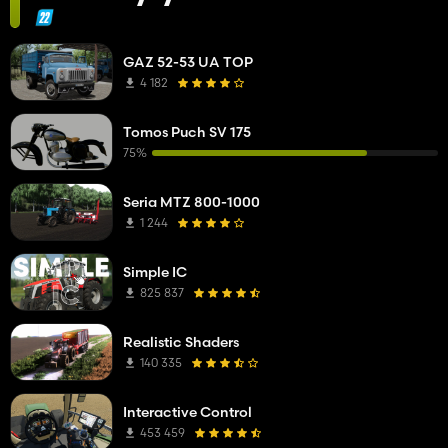
GAZ 52-53 UA TOP
4 182
Tomos Puch SV 175
75%
Seria MTZ 800-1000
1 244
Simple IC
825 837
Realistic Shaders
140 335
Interactive Control
453 459