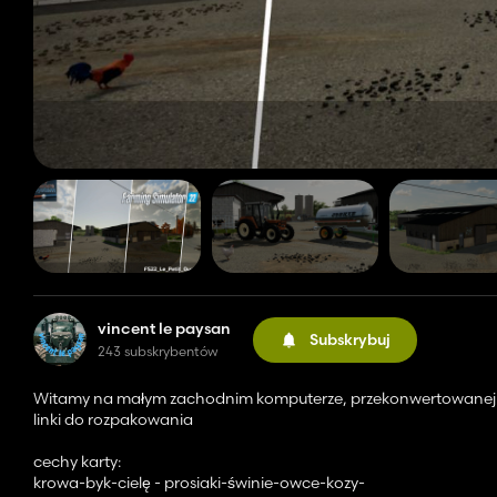
vincent le paysan
Subskrybuj
243 subskrybentów
Witamy na małym zachodnim komputerze, przekonwertowanej
linki do rozpakowania
cechy karty:
krowa-byk-cielę - prosiaki-świnie-owce-kozy-