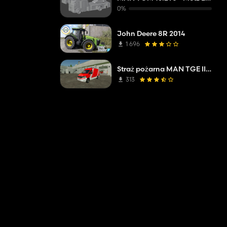
0%
John Deere 8R 2014
1 696
Straż pożarna MAN TGE II L2H2 Mittelberg
313