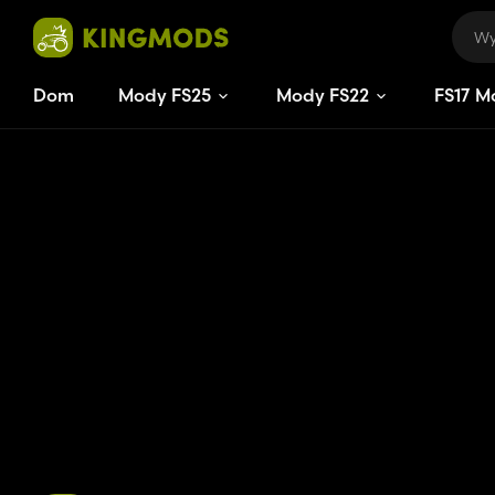
Dom
Mody FS25
Mody FS22
FS
17
M