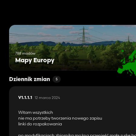
788 modów
Mapy Europy
Dziennik zmian
5
12 marca 2024
V1.1.1.1
Witam wszystkich
nie ma potrzeby tworzenia nowego zapisu
linki do rozpakowania
po modyfikacjach zbiornika można przenieść małą rurkę b