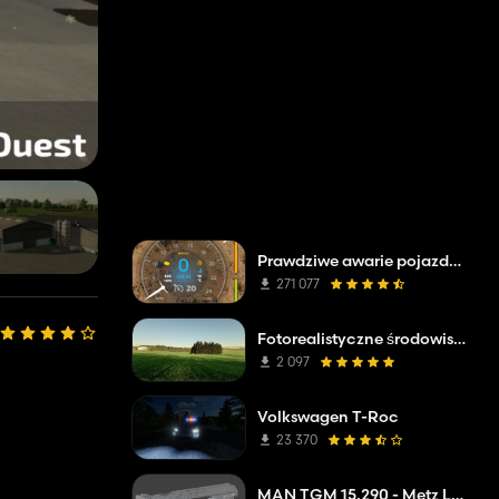
Prawdziwe awarie pojazdów
271 077
Fotorealistyczne środowisko
2 097
Volkswagen T-Roc
23 370
MAN TGM 15.290 - Metz L32A XS - DLAK