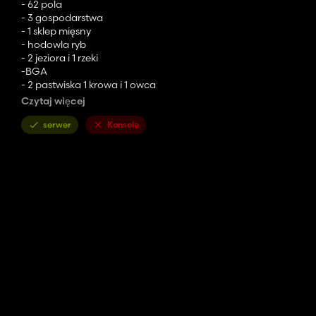
- 62 pola
- 3 gospodarstwa
- 1 sklep mięsny
- hodowla ryb
- 2 jeziora i 1 rzeki
-BGA
- 2 pastwiska 1 krowa i 1 owca
-2 wiertło
Czytaj więcej
- obszar, który można umieścić
-4 szklarnie
serwer
Konsole
- Punkty sprzedaży i produkcji w standardzie FS22