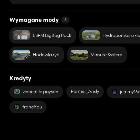
Wymagane mody
5
LSFM BigBag Pack
Hydroponika szkla
Hodowla ryb
Manure System
Kredyty
Farmer_Andy
vincent le paysan
jeremy16
franchou