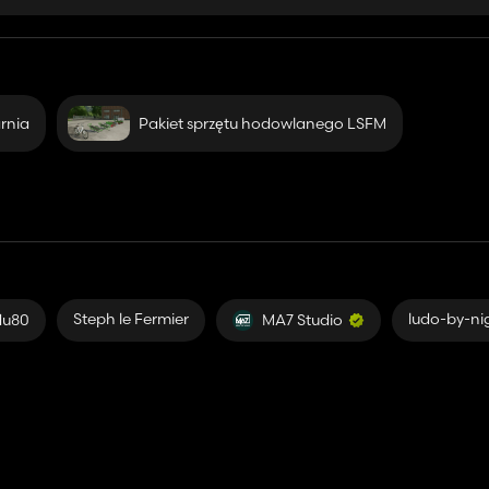
rnia
Pakiet sprzętu hodowlanego LSFM
Steph le Fermier
ludo-by-ni
du80
MA7 Studio