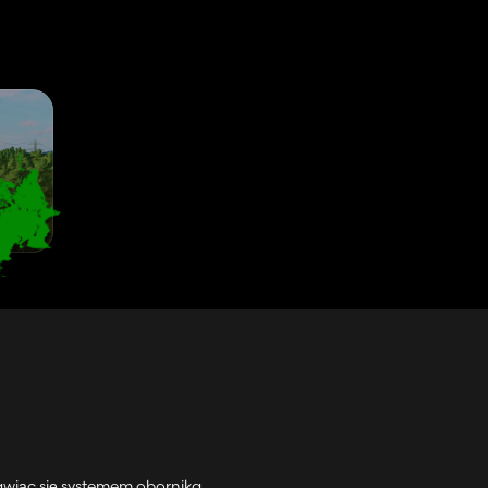
awiąc się systemem obornika