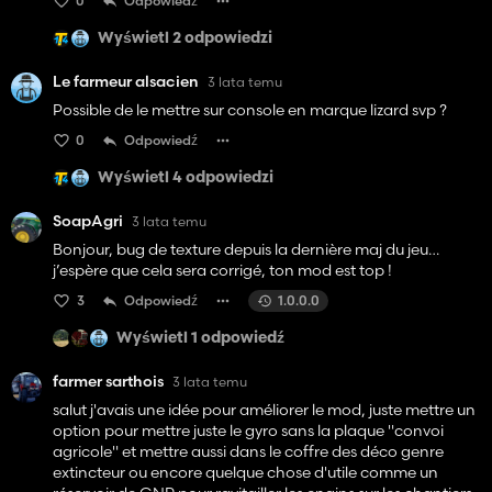
0
Odpowiedź
Wyświetl 2 odpowiedzi
Le farmeur alsacien
3 lata temu
Possible de le mettre sur console en marque lizard svp ?
0
Odpowiedź
Wyświetl 4 odpowiedzi
SoapAgri
3 lata temu
Bonjour, bug de texture depuis la dernière maj du jeu…
j’espère que cela sera corrigé, ton mod est top !
3
Odpowiedź
1.0.0.0
Wyświetl 1 odpowiedź
farmer sarthois
3 lata temu
salut j'avais une idée pour améliorer le mod, juste mettre un
option pour mettre juste le gyro sans la plaque "convoi
agricole" et mettre aussi dans le coffre des déco genre
extincteur ou encore quelque chose d'utile comme un