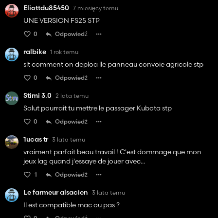
Eliottdu85450
7 miesięcy temu
UNE VERSION FS25 STP
0
Odpowiedź
ralbike
1 rok temu
slt comment on deploa lle panneau convoie agricole stp
0
Odpowiedź
Stimi 3.0
2 lata temu
Salut pourrait tu mettre le passager Kubota stp
0
Odpowiedź
1ucas tr
3 lata temu
vraiment parfait beau travail ! C'est dommage que mon
jeux lag quand j'essaye de jouer avec...
1
Odpowiedź
Le farmeur alsacien
3 lata temu
Il est compatible mac ou pas ?