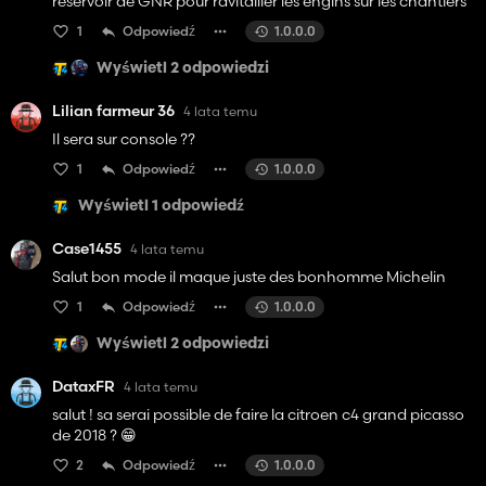
réservoir de GNR pour ravitailler les engins sur les chantiers
1
Odpowiedź
1.0.0.0
Wyświetl 2 odpowiedzi
Lilian farmeur 36
4 lata temu
Il sera sur console ??
1
Odpowiedź
1.0.0.0
Wyświetl 1 odpowiedź
Case1455
4 lata temu
Salut bon mode il maque juste des bonhomme Michelin
1
Odpowiedź
1.0.0.0
Wyświetl 2 odpowiedzi
DataxFR
4 lata temu
salut ! sa serai possible de faire la citroen c4 grand picasso
de 2018 ? 😁
2
Odpowiedź
1.0.0.0