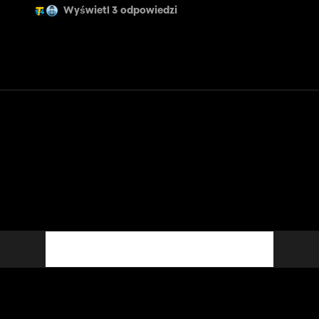
Wyświetl 3 odpowiedzi
Kontakt
Pomoc
Warunki usługi
Polityka prywatności
Zarządzaj plikami cookie
Polski