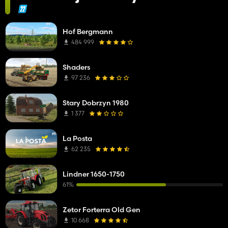
Hof Bergmann
484 999
Shaders
97 236
Stary Dobrzyn 1980
1 377
La Posta
62 235
Lindner 1650-1750
61%
Zetor Forterra Old Gen
10 668