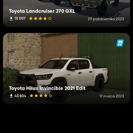
Toyota Landcruiser J70 GXL
15 007
29 października 2023
Toyota Hilux Invincible 2021 Edit
43 604
17 marca 2023