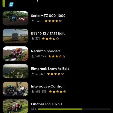
Seria MTZ 800-1000
1 355
BSS 16.12 / 17.13 Edit
371
Realistic Shaders
140 393
Elmcreek Snow 4x Edit
47 359
Interactive Control
453 533
Lindner 1650-1750
61%