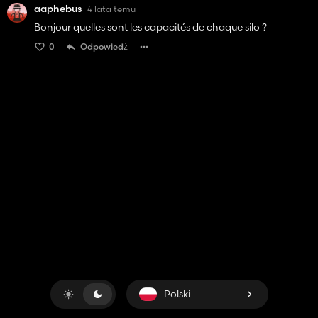
aaphebus
4 lata temu
Bonjour quelles sont les capacités de chaque silo ?
0
Odpowiedź
Kontakt
Pomoc
Warunki usługi
Polityka prywatności
Zarządzaj plikami cookie
Polski