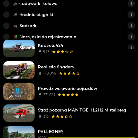
Ładowarki kołowe
1
Średnie ciągniki
1
Sadzarki
1
Narzędzia do rejestrowania
1
Kirovets 424
Siewniki
1
947
Inne mody
1
Realistic Shaders
Samochody ciężarowe
1
140 046
Przyczepy do bel/platform
1
Prawdziwe awarie pojazdów
Pługi
1
271 081
Straż pożarna MAN TGE II L2H2 Mittelberg
316
PALLEGNEY
100%