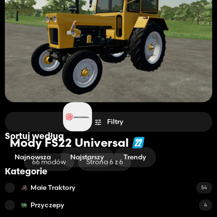
Filtry
Sortuj według
Mody FS22 Universal
Najnowsza
Najstarszy
Trendy
66 modów
Strona 6 z 6
Kategorie
Małe Traktory
54
Przyczepy
4