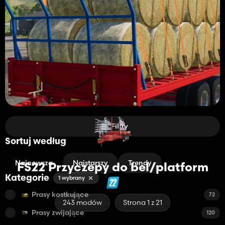
Filtry
Sortuj według
Najnowsza
Najstarszy
Trendy
FS22 Przyczepy do bel/platform
Kategorie
1 wybrany
Prasy kostkujące
72
243 modów
Strona 1 z 21
Prasy zwijające
120