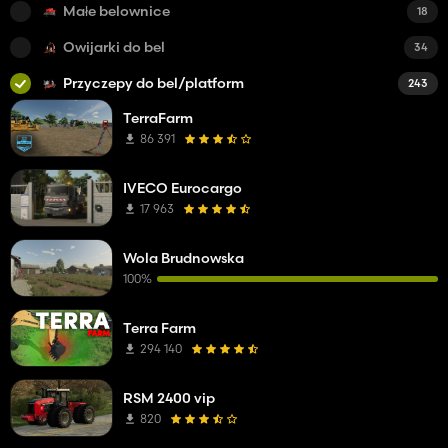
Małe belownice
18
Owijarki do bel
34
Przyczepy do bel/platform
243
TerraFarm
86 391
IVECO Eurocargo
17 963
Wola Brudnowska
100%
Terra Farm
294 140
RSM 2400 vip
820