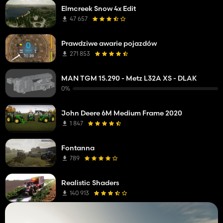
Elmcreek Snow 4x Edit
47 657
Prawdziwe awarie pojazdów
271 853
MAN TGM 15.290 - Metz L32A XS - DLAK
0%
John Deere 6M Medium Frame 2020
1 847
Fontanna
789
Realistic Shaders
140 913