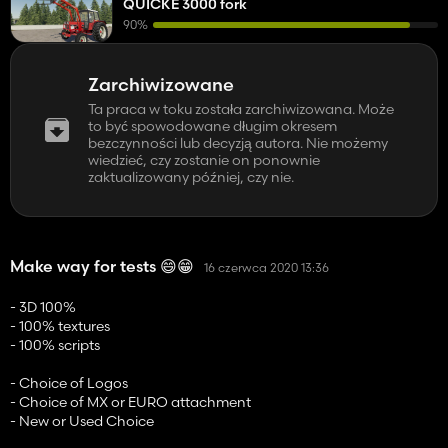
QUICKE 3000 fork
90%
Zarchiwizowane
Ta praca w toku została zarchiwizowana. Może
to być spowodowane długim okresem
bezczynności lub decyzją autora. Nie możemy
wiedzieć, czy zostanie on ponownie
zaktualizowany później, czy nie.
Make way for tests 😄😁
16 czerwca 2020 13:36
- 3D 100%
- 100% textures
- 100% scripts
- Choice of Logos
- Choice of MX or EURO attachment
- New or Used Choice