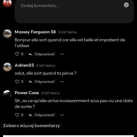
Massey Ferguson 58
6 lat temu
Bonjour elle sort quand car elle est belle et impatient de
l’utiliser
0
Odpowiedź
Adrien03
6 lat temu
salut, elle sort quand ta pince ?
0
Odpowiedź
Power Case
6 lat temu
Slt , es ce qu'elle arrive incessamment sous peu ou une date
de sortie ?
0
Odpowiedź
Zobacz więcej komentarzy