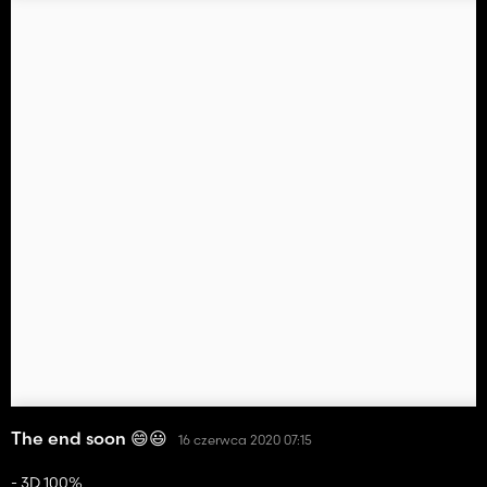
The end soon 😄😃
16 czerwca 2020 07:15
- 3D 100%