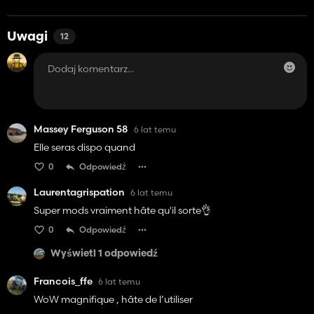
Uwagi
12
Massey Ferguson 58
6 lat temu
Elle seras dispo quand
0
Odpowiedź
Laurentagrispation
6 lat temu
Super mods vraiment hâte qu'il sorte👌
0
Odpowiedź
Wyświetl 1 odpowiedź
Francois_ffe
6 lat temu
WoW magnifique , hâte de l’utiliser