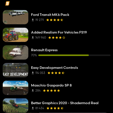
Ford Transit MK6 Pack
19 279
Added Realism For Vehicles FS19
149 960
Renault Express
70%
Easy Development Controls
114 053
Maschio Gaspardo SP 8
284
Better Graphics 2020 - Shadermod Real
81 434