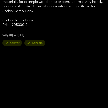
materials, for example wood chips or corn. It comes very handy,
because of it’s size. Those attachments are only suitable for
Joskin Cargo Track
Joskin Cargo Track:
Price: 205000 €
Joskin Silo Space:
Czytaj więcej
Price: 32.000 €
Capacity: 65 000 l
serwer
Konsole
Joskin Manure Spreader:
Price: 45.000 €
Capacity: 48 000 l
Working Width: 24m