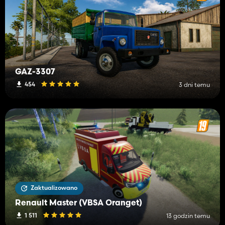
GAZ-3307
454
3 dni temu
Zaktualizowano
Renault Master (VBSA Oranget)
1 511
13 godzin temu