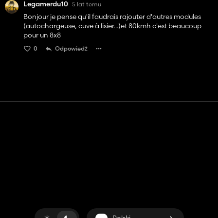
Legamerdu10
5 lat temu
Bonjour je pense qu'il faudrais rajouter d'autres modules
(autochargeuse, cuve à lisier...)et 80kmh c'est beaucoup
pour un 8x8
0
Odpowiedź
Kontakt
Pomoc
Warunki usługi
Polityka prywatności
Zarządzaj plikami cookie