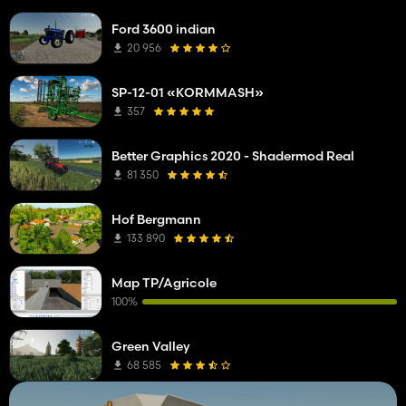
Ford 3600 indian
20 956
SP-12-01 «KORMMASH»
357
Better Graphics 2020 - Shadermod Real
81 350
Hof Bergmann
133 890
Map TP/Agricole
100%
Green Valley
68 585