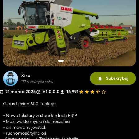
Xixo
Subskrybuj
177 subskrybentów
21 marca 2025
V1.0.0.0
16 991
Claas Lexion 600 Funkcje:
- Nowe tekstury w standardach FS19
- Możliwe do mycia i do noszenia
- animowany joystick
- ruchomość tylna oś
-2 typy opon ---> Trelleborg, Michelin