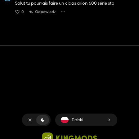
Salut tu pourrais faire un claas arion 600 série stp
0
Odpowiedź
Kontakt
Pomoc
Warunki usługi
Polityka prywatności
Zarządzaj plikami cookie
Polski