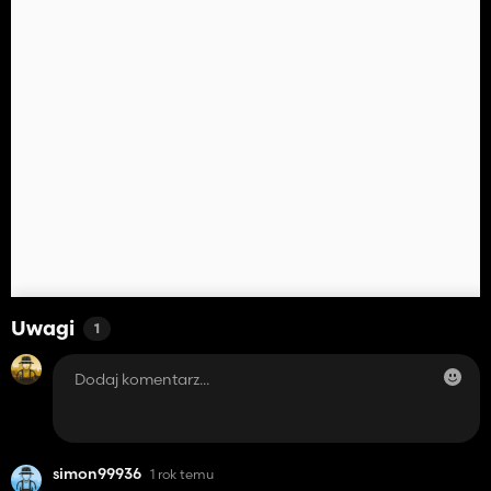
Uwagi
1
simon99936
1 rok temu