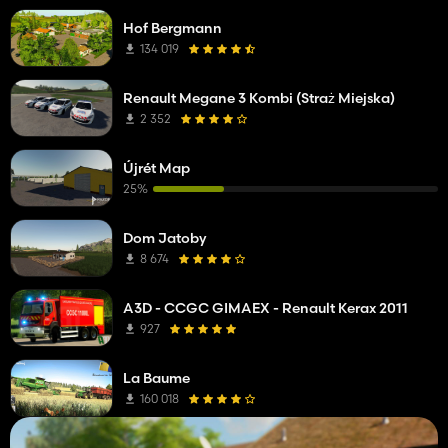
Hof Bergmann
134 019
Renault Megane 3 Kombi (Straż Miejska)
2 352
Újrét Map
25%
Dom Jatoby
8 674
A3D - CCGC GIMAEX - Renault Kerax 2011
927
La Baume
160 018