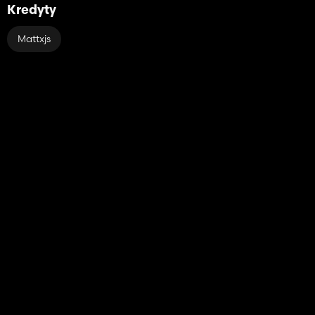
Kredyty
Mattxjs