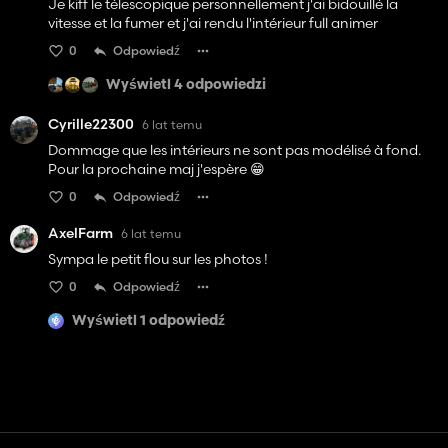
Je kiff le télescopique personnellement j'ai bidouillé la
vitesse et la fumer et j'ai rendu l'intérieur full animer
0
Odpowiedź
Wyświetl 4 odpowiedzi
Cyrille22300
6 lat temu
Dommage que les intérieurs ne sont pas modélisé à fond.
Pour la prochaine maj j'espère 😁
0
Odpowiedź
AxelFarm
6 lat temu
Sympa le petit flou sur les photos !
0
Odpowiedź
Wyświetl 1 odpowiedź