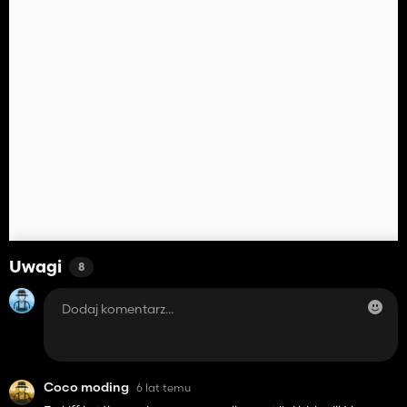
Uwagi
8
Coco moding
6 lat temu