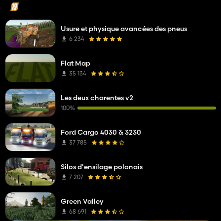
Usure et physique avancées des pneus
6 234
Flat Map
35 134
Les deux charentes v2
100%
Ford Cargo 4030 & 3230
37 785
Silos d'ensilage polonais
7 207
Green Valley
68 691