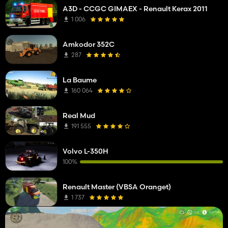
A3D - CCGC GIMAEX - Renault Kerax 2011
1 006
Amkodor 352C
287
La Baume
160 064
Real Mud
191 555
Volvo L-350H
100%
Renault Master (VBSA Oranget)
1 737