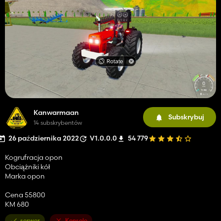
Kanwarmaan
Subskrybuj
14 subskrybentów
26 października 2022
V1.0.0.0
54 779
Kogrufracja opon
Obciążniki kół
Marka opon
Cena 55800
KM 680
serwer
Konsole