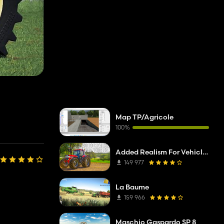
Map TP/Agricole
100%
Added Realism For Vehicles FS19
149 977
La Baume
159 966
Maschio Gaspardo SP 8