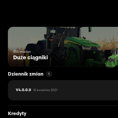
Please keep only my download link!
Please do not edit this version!
Please respect my work.
355 modów
Duże ciągniki
Dziennik zmian
1
15 kwietnia 2021
V4.0.0.0
Kredyty