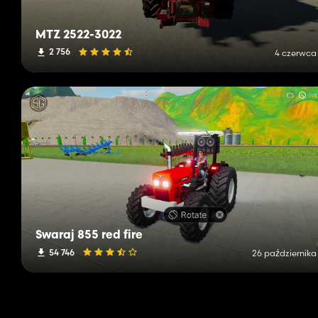
MTZ 2522-3022
2 756
4 czerwca
Swaraj 855 red fire
54 746
26 października