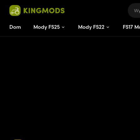
Dom
Mody FS25
Mody FS22
FS
17
M