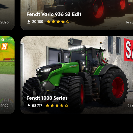
Fendt Vario 936 S3 Edit
20 180
 2026
14 s
Fendt 1000 Series
58 717
 2022
21 