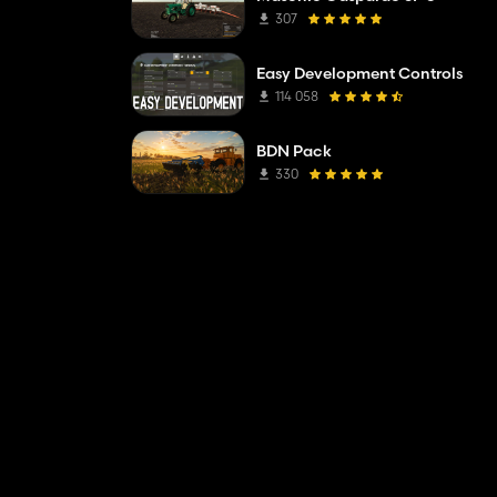
307
Easy Development Controls
114 058
BDN Pack
330