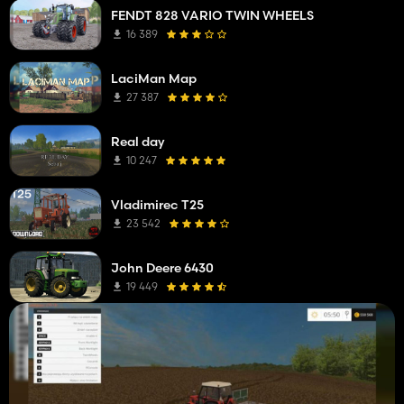
FENDT 828 VARIO TWIN WHEELS
16 389
LaciMan Map
27 387
Real day
10 247
Vladimirec T25
23 542
John Deere 6430
19 449