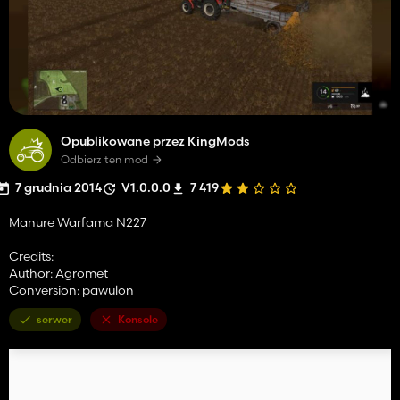
Opublikowane przez KingMods
Odbierz ten mod
7 grudnia 2014
V1.0.0.0
7 419
Manure Warfama N227
Credits:
Author: Agromet
Conversion: pawulon
serwer
Konsole