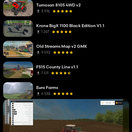
Tumosan 8105 4WD v2
3 976
Krone BigX 1100 Black Edition V1.1
1 207
Old Streams Map v2 GMK
9 592
FS15 County Line v1.1
7 511
Euro Farms
6 538