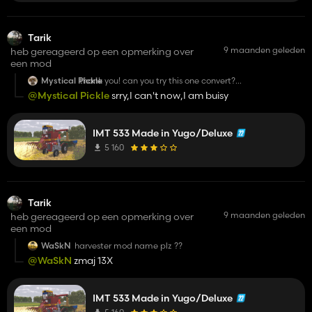
Tarik
9 maanden geleden
heb gereageerd op een opmerking over
een mod
Mystical Pickle
thank you! can you try this one convert?
https://www.kingmods.net/en/fs19/mods/11000/imt-
@Mystical Pickle
srry,I can't now,I am buisy
565p-standard
IMT 533 Made in Yugo/Deluxe
5 160
Tarik
9 maanden geleden
heb gereageerd op een opmerking over
een mod
WaSkN
harvester mod name plz ??
@WaSkN
zmaj 13X
IMT 533 Made in Yugo/Deluxe