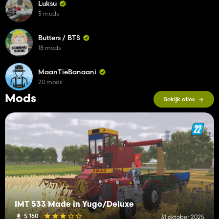
Luksu
5 mods
Butters / BTS
18 mods
MaanTieBanaani
20 mods
Mods
Bekijk alles
IMT 533 Made in Yugo/Deluxe
5 160
31 oktober 2025