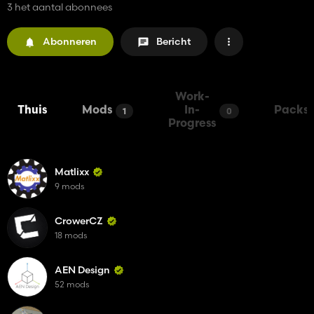
3 het aantal abonnees
Abonneren
Bericht
Work-
Thuis
Mods
In-
Packs
1
0
Progress
Matlixx
9 mods
CrowerCZ
18 mods
AEN Design
52 mods