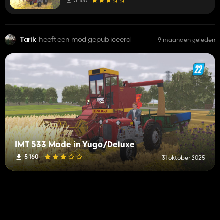
5 160
Tarik
heeft een mod gepubliceerd
9 maanden geleden
IMT 533 Made in Yugo/Deluxe
5 160
31 oktober 2025