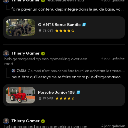
Thierry Gamer
reageerde een mod
4 jaar geleden
faire payer un contenu déjà intégré dans le jeu de base, vous
n'avez pas honte chez Giants?
GIANTS Bonus Bundle
78 081
Thierry Gamer
4 jaar geleden
heb gereageerd op een opmerking over een
mod
Z4RM
Ce mod n'est pas censé être fourni en achetant le tracteur
miniature !?
peut-être qu'il essaye de se faire encore plus d'argent avec
ce qui est déjà intégré dans le jeu mdr
Porsche Junior 108
19 698
Thierry Gamer
4 jaar geleden
heb gereageerd op een opmerking over een