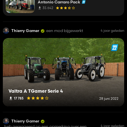
Antonio Carraro Pack
35 642
Thierry Gamer
een mod bijgewerkt
4 jaar geleden
Valtra A TGamer Serie 4
17 783
28 juni 2022
Thierry Gamer
4 jaar geleden
heb gereageerd op een opmerking over een