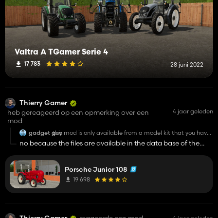
Valtra A TGamer Serie 4
17 783
28 juni 2022
Thierry Gamer
4 jaar geleden
heb gereageerd op een opmerking over een
mod
gadget guy
this mod is only available from a model kit that you have
to buy. stolen mod. will be reported to owners (revell)
no because the files are available in the data base of the
games so no rob
Porsche Junior 108
19 698