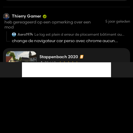
Thierry Gamer
5 jaar geleden
heb gereageerd op een opmerking over een
mod
Aero1974
Le log est plein d erreur de placement bâtiment au
lancement du jeu
change de navigateur car perso avec chrome aucun
problème ;)
Stappenbach 2020
35 468
Thierry Gamer
5 jaar geleden
heb gereageerd op een opmerking over een
mod
Aero1974
Le log est plein d erreur de placement bâtiment au
lancement du jeu
clic sur ce lien c'est le lien direct du téléchargement
https://ls-modcompany.com/attachment/20858-items-
korrektur-zip/
Stappenbach 2020