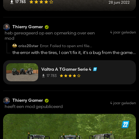
17 783
28 juni 2022
Thierry Gamer
4 jaar geleden
heb gereageerd op een opmerking over een
mod
criss20ster
Error: Failed to open xml file
'FS22_TGamerValtraAtires/trelleborg/TM600/460_85R3
the error with the tires, I can't fix it, it's a bug from the game
2021-11-29 10:56 Error: Failed to open xml file
the frontloader error is a mistake but don't affect the
'FS22_TGamerValtraAtires/trelleborg/TM600/460_85R3
working of the loader
Error: Index not found: frontloaderAttacherBlock
Valtra A TGamer Serie 4
17 783
Thierry Gamer
4 jaar geleden
heeft een mod gepubliceerd