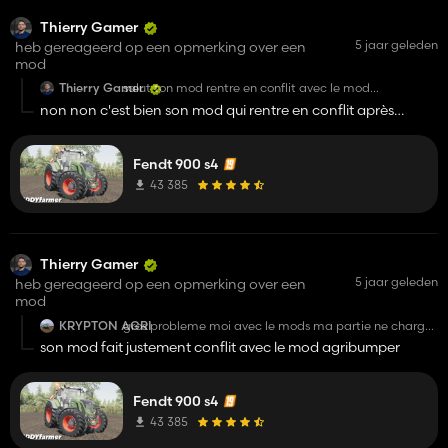
Thierry Gamer
5 jaar geleden
heb gereageerd op een opmerking over een
mod
Thierry Gamer
salut ton mod rentre en conflit avec le mod
agribumper
non non c'est bien son mod qui rentre en conflit après
j'ai fais un essai et je peux te dire comment résoudre le
modification plus aucune erreur
souci (j'ai fais l'essai chez moi et ça à résolu le
problème 😉 )
même sur la vidéo de la sélection du roi on voit le conflit
par ailleurs les feux de travaux d'ailes s'allument avec
Fendt 900 s4
créer avec le mod agribumper
les feux de travaux avant et non arrière
le soucis provient qu'il a mis le mod agribumper dans le sien
43 385
au lieu de juste la redirection vers le mod séparé
Thierry Gamer
5 jaar geleden
heb gereageerd op een opmerking over een
mod
KRYPTON AGRI
gros probleme moi avec le mods ma partie ne charge
pas d'apres les log ça vien du bumper
son mod fait justement conflit avec le mod agribumper
voila
Fendt 900 s4
43 385