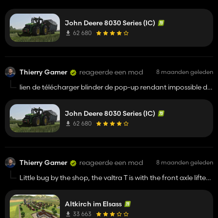
John Deere 8030 Series (IC)
62 680
Thierry Gamer
reageerde een mod
8 maanden geleden
lien de télécharger blinder de pop-up rendant impossible de
télécharger le mod
John Deere 8030 Series (IC)
62 680
Thierry Gamer
reageerde een mod
8 maanden geleden
Little bug by the shop, the valtra T is with the front axle lifted
maybe because the machine attached is in lifted position
too
Altkirch im Elsass
33 663