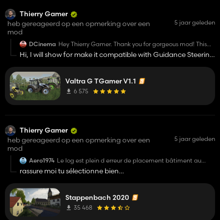
- dans le zip FS19_Stappenbach ouvrir le dossier "xml"
- copier les fichier de items_
korrektur.zip
dasn le dossier
Thierry Gamer
"xml" de FS19_Stappenbach
5 jaar geleden
heb gereageerd op een opmerking over een
- lancer le jeu et kiffer le retour des bâtiments ;)
mod
DCinema
Hey Thierry Gamer. Thank you for gorgeous mod! This
waltra is soo cool! Those turn signals.... damn awesome.
Hi, I will show for make it compatible with Guidance Steering
But there is one problem. For some reason I can't buy
;)
Giudance Steering for this Valtra. I know that it may be
conflict with some mod. That's why I decided to
register here and ask. Maybe you already know what
Valtra G TGamer V1.1
mod this Valtra didn't like that I'm having this issue.
6 575
And again. THANK YOU for your modification!
Thierry Gamer
5 jaar geleden
heb gereageerd op een opmerking over een
mod
Aero1974
Le log est plein d erreur de placement bâtiment au
lancement du jeu
rassure moi tu sélectionne bien
https://ls-modcompany.com/attachment/20858-items-
korrektur-zip/
Stappenbach 2020
ensuite clic droit puis "accéder à" ?
35 468