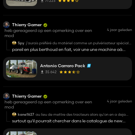
71 223
Thierry Gamer
4 jaar geleden
heb gereageerd op een opmerking over een
mod
Spy
j'aurais préféré du matériel comme un pulvérisateur spécial
vigne qu'autant de tracteurs inutiles.
pareil en plus berthoud en fait, voir une une machine aà
vendanger avec possibilité de séparer la partie cueilleuse et
pouvoir monter un pulvé porté berthoud
Antonio Carraro Pack
35 642
Thierry Gamer
4 jaar geleden
heb gereageerd op een opmerking over een
mod
kane1627
au lieu de mettre des tracteurs alors qu'on en a deja
pas mal, il aurait été mieux de nous mettre des
surtout qu'il pourrait chercher dans le catalogue de new
machine à vendanger et du matériel qui est si peu
holland et nous proposer une ancienne Braud
nombreux comparé aux tracteurs mais comme d'hab
giants sait mieux ce qu'il faut que ceux qui jouent ....
voire rajouter le fabricant Grégoire ou Pellenc