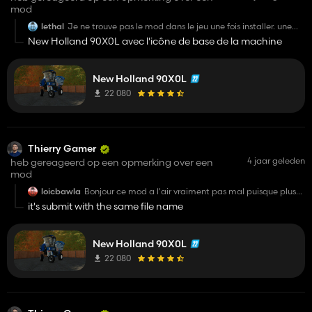
mod
lethal
Je ne trouve pas le mod dans le jeu une fois installer. une
idée ?
New Holland 90X0L avec l'icône de base de la machine
Bonne idée de mods en tout cas.
GG
New Holland 90X0L
22 080
Thierry Gamer
4 jaar geleden
heb gereageerd op een opmerking over een
mod
loicbawla
Bonjour ce mod a l'air vraiment pas mal puisque plus
réaliste que le jeu de base , mais pensez vous qu'il
it's submit with the same file name
serait possible de le publier sur le modhub , elle ne
contient pas de scripte particulier et est déjà sous
licence elle serait donc assez facilement accepter.
New Holland 90X0L
22 080