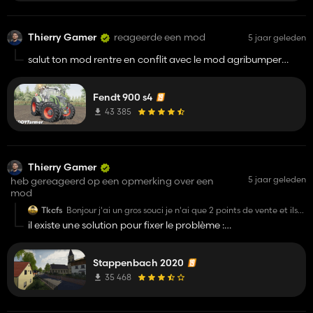
Thierry Gamer
reageerde een mod
5 jaar geleden
salut ton mod rentre en conflit avec le mod agribumper
j'ai fais un essai et je peux te dire comment résoudre le souci
(j'ai fais l'essai chez moi et ça à résolu le problème 😉 )
Fendt 900 s4
par ailleurs les feux de travaux d'ailes s'allument avec les feux
de travaux avant et non arrière
43 385
Thierry Gamer
5 jaar geleden
heb gereageerd op een opmerking over een
mod
Tkcfs
Bonjour j'ai un gros souci je n'ai que 2 points de vente et ils
ne prennent presque aucune ressource, et les bâtiments ne
il existe une solution pour fixer le problème :
spone pas au démarrage de carrière
https://ls-modcompany.com/forum/thread/8084-
stappenbach-2020-selber-fixen/
Stappenbach 2020
- télécharger le fichier items_
korrektur.zip
en bas du premier
post
35 468
- ouvrir le fichier items_
korrektur.zip
ainsi que
FS19_
Stappenbach.zip
avec WinRar ou 7zip