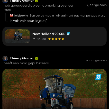
Thierry Gamer
4 jaar geleden
heb gereageerd op een opmerking over een
mod
loicbawla
Bonjour ce mod a l'air vraiment pas mal puisque plus
réaliste que le jeu de base , mais pensez vous qu'il
je vais voir pour l'ajout ;)
serait possible de le publier sur le modhub , elle ne
contient pas de scripte particulier et est déjà sous
licence elle serait donc assez facilement accepter.
New Holland 90X0L
22 080
Thierry Gamer
4 jaar geleden
heeft een mod gepubliceerd