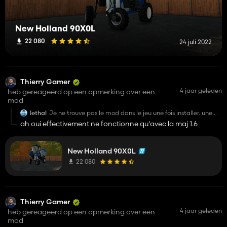
New Holland 90X0L
22 080
24 juli 2022
Thierry Gamer
4 jaar geleden
heb gereageerd op een opmerking over een
mod
lethal
Je ne trouve pas le mod dans le jeu une fois installer. une
idée ?
ah oui effectivement ne fonctionne qu'avec la maj 1.6
Bonne idée de mods en tout cas.
GG
New Holland 90X0L
22 080
Thierry Gamer
4 jaar geleden
heb gereageerd op een opmerking over een
mod