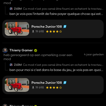
mod
Z4RM
Ce mod n'est pas censé être fourni en achetant le tracteur
miniature !?
ben je vois pas l'interêt de faire payer quelque chose qui est
déjà dans la base de donnée d'origine du jeu, c'est juste
absurde
Porsche Junior 108
19 698
Thierry Gamer
4 jaar geleden
heb gereageerd op een opmerking over een
mod
Z4RM
Ce mod n'est pas censé être fourni en achetant le tracteur
miniature !?
ben pour moi si c'est dans la base du jeu, je vois pas en quoi
c'est interdit, c'est pas comme si c'était un DLC, si c'était
interdit, ils auraient mis ça en fichier pdlc
Porsche Junior 108
19 698