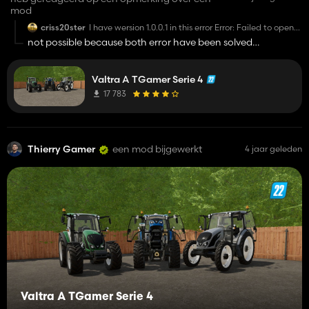
mod
criss20ster
I have wersion 1.0.0.1 in this error Error: Failed to open
xml file
not possible because both error have been solved
'FS22_TGamerValtraAtires/trelleborg/TM600/460_85R3
delete the mod and download it again but wait a 1.0.0.2 will
2021-11-29 10:56 Error: Failed to open xml file
'FS22_TGamerValtraAtires/trelleborg/TM600/460_85R3
come out with an other fix that I just made
Valtra A TGamer Serie 4
Error: Index not found: frontloaderAttacherBlock
17 783
Thierry Gamer
een mod bijgewerkt
4 jaar geleden
Valtra A TGamer Serie 4