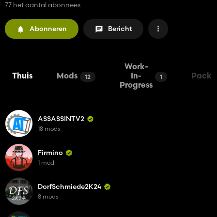
77 het aantal abonnees
Abonneren
Bericht
Work-
Thuis
Mods
In-
Packs
12
1
Progress
ASSASSINTV2
18 mods
Firmino
1 mod
DorfSchmiede2K24
8 mods