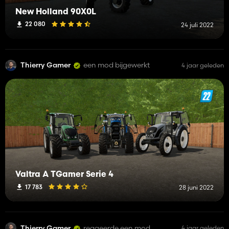
New Holland 90X0L
22 080
24 juli 2022
Thierry Gamer
een mod bijgewerkt
4 jaar geleden
Valtra A TGamer Serie 4
17 783
28 juni 2022
Thierry Gamer
reageerde een mod
4 jaar geleden