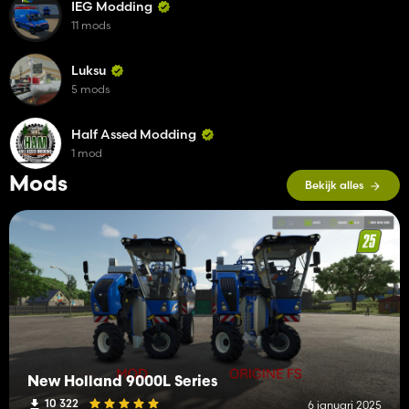
IEG Modding
11 mods
Luksu
5 mods
Half Assed Modding
1 mod
Mods
Bekijk alles
New Holland 9000L Series
10 322
6 januari 2025