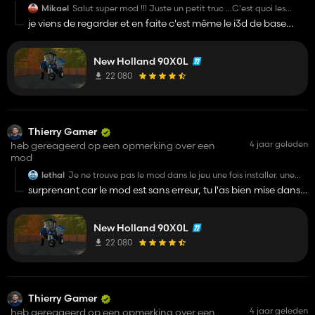
Mikael
Salut super mod !!! Juste un petit truc ...C'est quoi les
taches jaunes dans la fenetre de la cabine conducteur.
je viens de regarder et en faite c'est même le i3d de base
dans le jeux qui comporte l'erreur car ils ont fait des doublons
des gyros dans la 3D
New Holland 90X0L
je viens de corriger l'erreur une update est en cours ;)
merci de la remonté de l'info
22 080
Thierry Gamer
4 jaar geleden
heb gereageerd op een opmerking over een
mod
lethal
Je ne trouve pas le mod dans le jeu une fois installer. une
idée ?
surprenant car le mod est sans erreur, tu l'as bien mise dans
Bonne idée de mods en tout cas.
le fichier mod du jeu?
GG
New Holland 90X0L
22 080
Thierry Gamer
4 jaar geleden
heb gereageerd op een opmerking over een