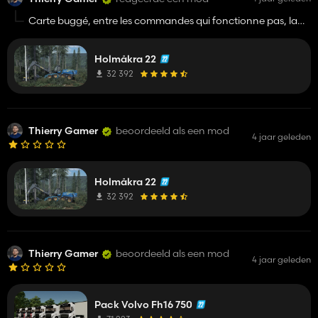
Carte buggé, entre les commandes qui fonctionne pas, la
map qui au second chargement ne charge plus c'est une
des pires map
Holmåkra 22
32 392
Thierry Gamer
beoordeeld als een mod
4 jaar geleden
Holmåkra 22
32 392
Thierry Gamer
beoordeeld als een mod
4 jaar geleden
Pack Volvo Fh16 750