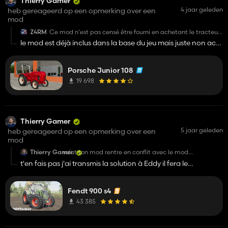
Thierry Gamer
4 jaar geleden
heb gereageerd op een opmerking over een
mod
Z4RM
Ce mod n'est pas censé être fourni en achetant le tracteur
miniature !?
le mod est déjà inclus dans la base du jeu mais juste non actif
comme c'est le cas aussi pour le 900 BB
Porsche Junior 108
19 698
Thierry Gamer
5 jaar geleden
heb gereageerd op een opmerking over een
mod
Thierry Gamer
salut ton mod rentre en conflit avec le mod
agribumper
t'en fais pas j'ai transmis la solution à Eddy il fera le
j'ai fais un essai et je peux te dire comment résoudre le
nécessaire pour une future update de son tracteur ;)
souci (j'ai fais l'essai chez moi et ça à résolu le
problème 😉 )
par ailleurs les feux de travaux d'ailes s'allument avec
Fendt 900 s4
les feux de travaux avant et non arrière
43 385