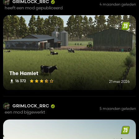
GRIMLOCK_RRC
4 maanden geleden
heeft een mod gepubliceerd
The Hamlet
16 372
21 mei 2026
GRIMLOCK_RRC
5 maanden geleden
een mod bijgewerkt