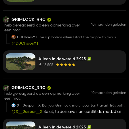
GRIMLOCK_RRC
10 maanden geleden
heb gereageerd op een opmerking over
een mod
DJChaosYT
I've a problem when I start the map with mods, I
spawn under it and can't do anything
@DJChaosYT
Anyone know how to unlock this?
Alleen in de wereld 2K25
18 505
GRIMLOCK_RRC
10 maanden geleden
heb gereageerd op een opmerking over
een mod
X__Jasper__X
Bonjour Grimlock, merci pour ton travail. Très belle
map.
@X__Jasper__X
Salut, tu dois avoir un conflit de mod. J'ai eu
aucuns retour sur ce type de problèmes avant. Et en général
J'ai un prob, je n'arrives pas à presser la paille ou
l'herbe ? Aucun problème pour ramasser a l'auto-
la map ne change pas les fonctionnalités des balleuse ou
chargeuse, mais impossible de presser.aurais tu
Alleen in de wereld 2K25
autres machines