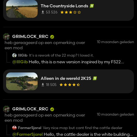
C'est peut être du à un mod ou à la maj Giants 1.11 ...
The Countryside Lands
53 526
GRIMLOCK_RRC
10 maanden geleden
heb gereageerd op een opmerking over
een mod
IllGib
It's a rework of the 22 map? I loved it.
@IllGib
Hello, this is a new version inspired by my FS22
version ;)
Alleen in de wereld 2K25
18 505
GRIMLOCK_RRC
10 maanden geleden
heb gereageerd op een opmerking over
een mod
FarmerSjarel
Very nice map but cant find the cattle dealer
@FarmerSjarel
Hello, the cattle dealer is the white building