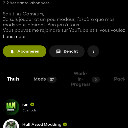
212 het aantal abonnees
Salut les Gameurs,
Je suis joueur et un peu modeur, j’espère que mes
mods vous plairont. Bon jeu à tous.
Vous pouvez me rejoindre sur YouTube et si vous voulez
soutenir mon travail vous pouvez me faire un don. Je
Lees meer
vous partage le lien PayPal:
https://www.paypal.com/donate/?
Abonneren
Bericht
business=YF4PHZDDAYKVJ&no_recurring=0&item_na
me=Merci+de+m%27aider+a+am%C3%A9liorer+la+c
ha%C3%AEne+GRIMLOCK+RRC&currency_code=EU
R
Work-
Thuis
Mods
In-
Packs
37
0
Progress
ian
35 mods
Half Assed Modding