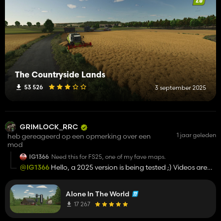
The Countryside Lands
53 526
3 september 2025
GRIMLOCK_RRC
1 jaar geleden
heb gereageerd op een opmerking over een
mod
IG1366
Need this for FS25, one of my fave maps.
@IG1366
Hello, a 2025 version is being tested ;) Videos are
available on my YTube channel.
Alone In The World
17 267