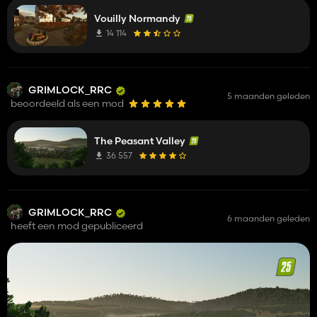
Vouilly Normandy
14 114
GRIMLOCK_RRC
5 maanden geleden
beoordeeld als een mod
The Peasant Valley
36 557
GRIMLOCK_RRC
6 maanden geleden
heeft een mod gepubliceerd