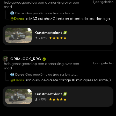
1 jaar geleden
heb gereageerd op een opmerking over een
mod
Deros
Gros problème de trad sur le site...
Ne fait pas de la RTM mais de l'engrais.
@Deros
la MAJ est chez Giants en attente de test donc ça
Pas de paille ensilage foin mais fumier lisier digestat...
arrivera un jour lol
Kunstmestplant
7 098
GRIMLOCK_RRC
1 jaar geleden
heb gereageerd op een opmerking over een
mod
Deros
Gros problème de trad sur le site...
Ne fait pas de la RTM mais de l'engrais.
@Deros
Bonjours, cela à été corrigé 10 min après sa sortie ;)
Pas de paille ensilage foin mais fumier lisier digestat...
Kunstmestplant
7 098