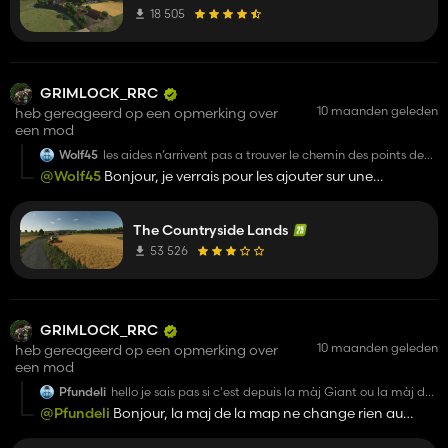
une solution?
18 505
Merci d'avance.
GRIMLOCK_RRC
10 maanden geleden
heb gereageerd op een opmerking over
een mod
Wolf45
les aides n’arrivent pas a trouver le chemin des points de
ventes, et le bale sedding ne fonctionne pas pour les
@Wolf45
Bonjour, je verrais pour les ajouter sur une
mission paille hachées et betteraves coupées... dommage
prochaine mise a jour
super carte =)
The Countryside Lands
53 526
GRIMLOCK_RRC
10 maanden geleden
heb gereageerd op een opmerking over
een mod
Pfundeli
hello je sais pas si c'est depuis la màj Giant ou la màj de
la map mais je n'ai plus de paturages dans mes
@Pfundeli
Bonjour, la maj de la map ne change rien au
animaux ou quand j'ajoute des paturages. Je précise
niveau des animaux, il n'y a pas eu de correctif la dessus ;)
donc bien mais j'en avait avant la màj