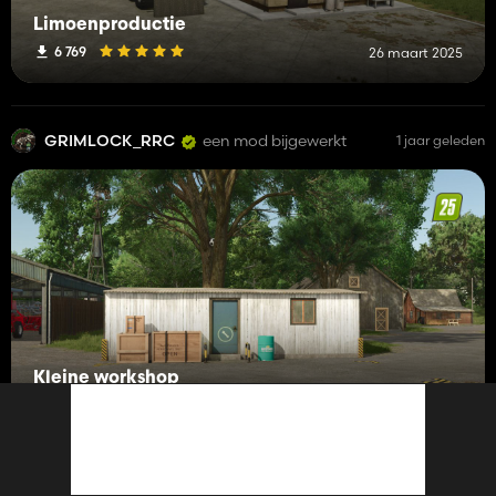
Limoenproductie
6 769
26 maart 2025
GRIMLOCK_RRC
een mod bijgewerkt
1 jaar geleden
Kleine workshop
5 194
16 maart 2025
GRIMLOCK_RRC
een mod bijgewerkt
1 jaar geleden