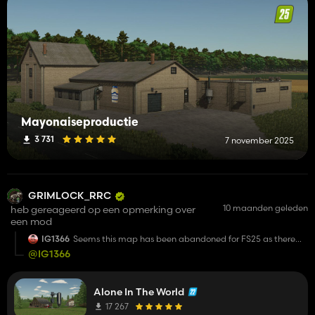
Mayonaiseproductie
3 731
7 november 2025
GRIMLOCK_RRC
10 maanden geleden
heb gereageerd op een opmerking over
een mod
IG1366
Seems this map has been abandoned for FS25 as there
hasn't been any updates for over a year now.... Sad really,
@IG1366
a waste of map.
Alone In The World
17 267