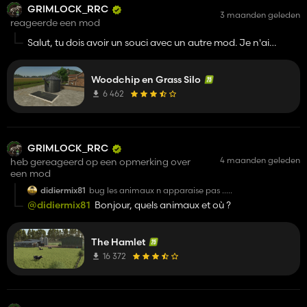
GRIMLOCK_RRC
3 maanden geleden
reageerde een mod
Salut, tu dois avoir un souci avec un autre mod. Je n'ai
jamais eu de retour sur ce problème.
Woodchip en Grass Silo
6 462
GRIMLOCK_RRC
4 maanden geleden
heb gereageerd op een opmerking over
een mod
didiermix81
bug les animaux n apparaise pas .....
@didiermix81
Bonjour, quels animaux et où ?
The Hamlet
16 372