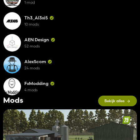
1 mod
Th3_Al3xi5
10 mods
AEN Design
52 mods
AlexScom
24 mods
FxModding
4 mods
Mods
Bekijk alles