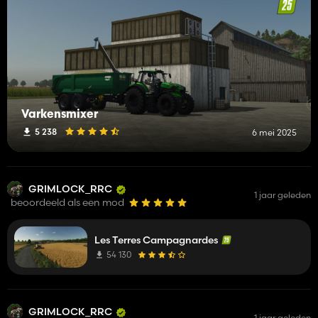
Varkensmixer
5 238
6 mei 2025
GRIMLOCK_RRC
1 jaar geleden
beoordeeld als een mod
Les Terres Campagnardes
54 130
GRIMLOCK_RRC
1 jaar geleden