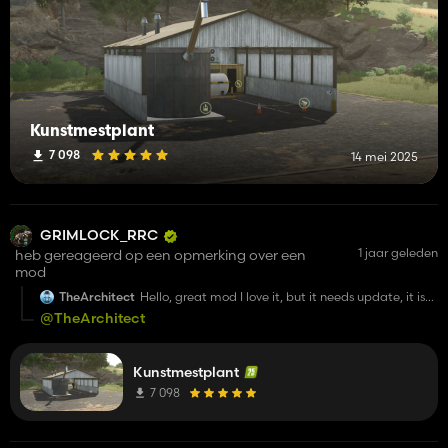
Kunstmestplant
7 098
14 mei 2025
GRIMLOCK_RRC
1 jaar geleden
heb gereageerd op een opmerking over een
mod
TheArchitect
Hello, great mod I love it, but it needs update, it is
not accepting slurry after 1.8
@TheArchitect
Kunstmestplant
7 098