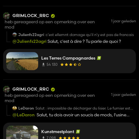
GRIMLOCK_RRC
1 jaar geleden
heb gereageerd op een opmerking over een
mod
Julienfs22agri
c'est ellemnt domage qu'il n'y est pas de francais
@Julienfs22agri
Salut, c'est à dire ? Tu parle de quoi ?
Les Terres Campagnardes
54 130
GRIMLOCK_RRC
1 jaar geleden
heb gereageerd op een opmerking over een
mod
LeDaron
Salut : impossible de décharger du lisier. Le fumier est
ok.
@LeDaron
Salut, tu dois avoir un soucis de mods, l'usine
fonctionne bien, pas mal de joueurs l'utilise sans aucuns
problèmes et je n'ai eu aucun retour d'autres joueurs.
Kunstmestplant
Pendant mes live je l'utilise et le lisier se vide normalement. Tu
utilise quelle cuve à lisier ?
7 098