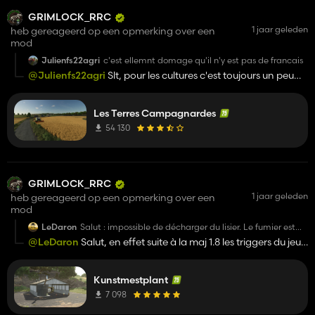
GRIMLOCK_RRC
1 jaar geleden
heb gereageerd op een opmerking over een
mod
Julienfs22agri
c'est ellemnt domage qu'il n'y est pas de francais
@Julienfs22agri
Slt, pour les cultures c'est toujours un peu
délicat, surtout avec Giants. Comme cette map devrait
passer modHub, si on rajoute trop de chose Giants ne les
Les Terres Campagnardes
valide pas pour console. En espértant qu'elle te plaise à
bientôt et bon jeu.
54 130
GRIMLOCK_RRC
1 jaar geleden
heb gereageerd op een opmerking over een
mod
LeDaron
Salut : impossible de décharger du lisier. Le fumier est
ok.
@LeDaron
Salut, en effet suite à la maj 1.8 les triggers du jeu
de base ont changé. La maj du mod est chez Giants en
attente de tests ;)
Kunstmestplant
7 098