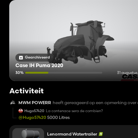
Gearchiveerd
Case IH Puma 2020
30%
31 augustus
Activiteit
MWM POWERR
heeft gereageerd op een opmerking over 
Hugo57420
La contenace sera de combien?
@Hugo57420
5000 Litres
Lenormand Watertrailer