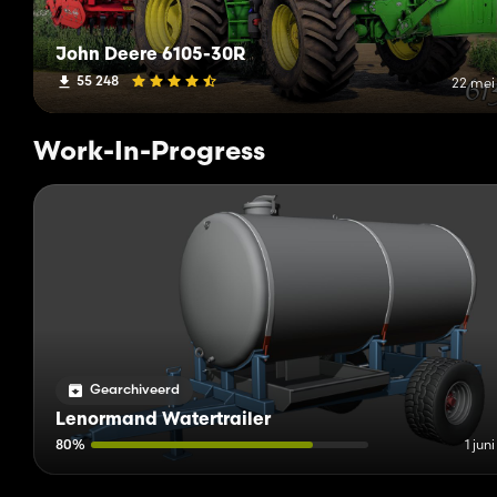
John Deere 6105-30R
55 248
22 mei
Work-In-Progress
Gearchiveerd
Lenormand Watertrailer
80%
1 jun