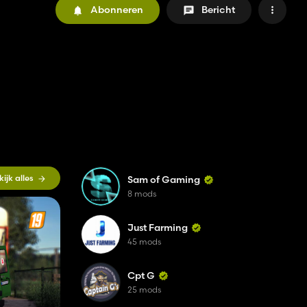
Abonneren
Bericht
kijk alles
Sam of Gaming
8 mods
Just Farming
45 mods
Cpt G
25 mods