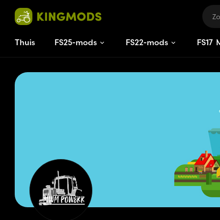
Thuis
FS25-mods
FS22-mods
FS
17