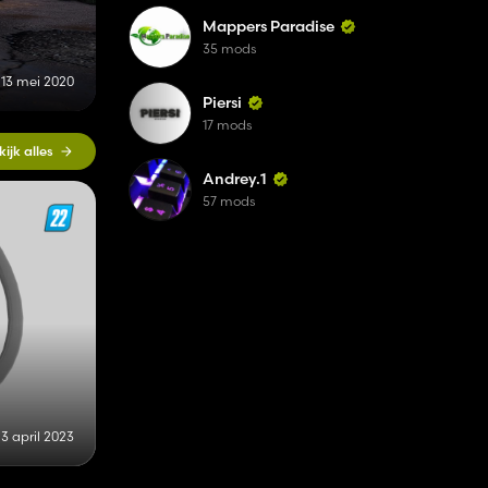
Mappers Paradise
35 mods
13 mei 2020
Piersi
17 mods
kijk alles
Andrey.1
57 mods
3 april 2023