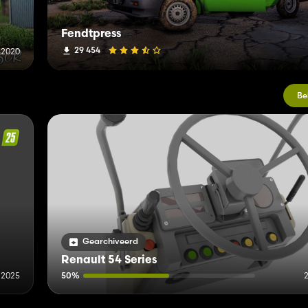
Fendtpress
29 454
 2020
Be
Gearchiveerd
Renault 54 Series
i 2025
50%
2