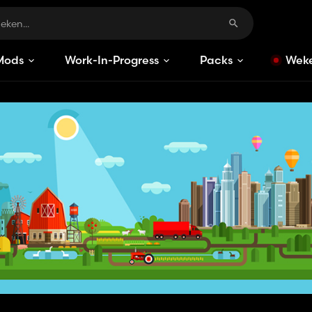
Mods
Work-In-Progress
Packs
Weke