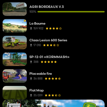
AGRI BORDEAUX V.3
100%
La Baume
159 902
Claas Lexion 600 Series
17 010
SP-12-01 «KORMMASH»
388
Placeable fire
36 888
Flat Map
35 039