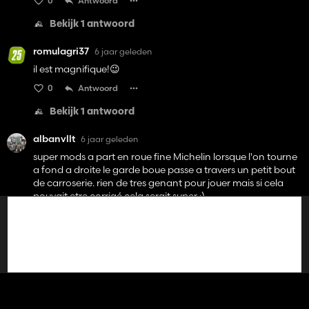
0
Antwoord
Bekijk 1 antwoord
romulagri37
6 jaar geleden
il est magnifique!😉
0
Antwoord
Bekijk 1 antwoord
albanvllt
6 jaar geleden
super mods a part en roue fine Michelin lorsque l'on tourne
a fond a droite le garde boue passe a travers un petit bout
de carroserie. rien de tres genant pour jouer mais si cela
pouvait etre corrigé cela serait super :)
0
Antwoord
Bekijk 1 antwoord
tracteur82
6 jaar geleden
Super mods mais quand on configure le tracteur avec le
relevage avant le toit panoramique et qu'on veut le gps