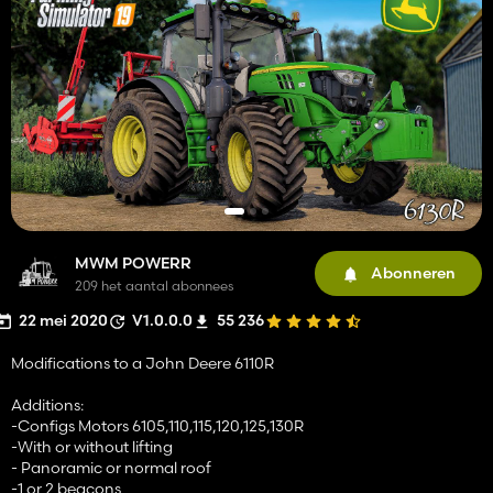
MWM POWERR
Abonneren
209 het aantal abonnees
22 mei 2020
V1.0.0.0
55 236
Modifications to a John Deere 6110R
Additions:
-Configs Motors 6105,110,115,120,125,130R
-With or without lifting
- Panoramic or normal roof
-1 or 2 beacons