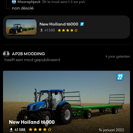
Maxraphjack
Slt le mod sera t il sur ps4
non désolé
New Holland t6000
41 588
AP2B MODDING
4 jaar geleden
heeft een mod gepubliceerd
New Holland t6000
41 588
14 januari 2022