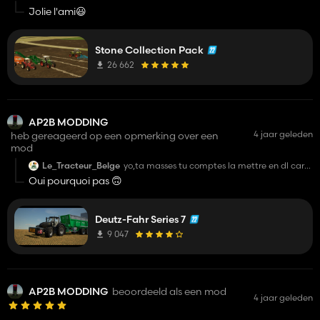
Jolie l'ami😃
Stone Collection Pack
26 662
AP2B MODDING
4 jaar geleden
heb gereageerd op een opmerking over een
mod
Le_Tracteur_Belge
yo,ta masses tu comptes la mettre en dl car
je la trouve super ;)
Oui pourquoi pas 🙃
Deutz-Fahr Series 7
9 047
AP2B MODDING
beoordeeld als een mod
4 jaar geleden