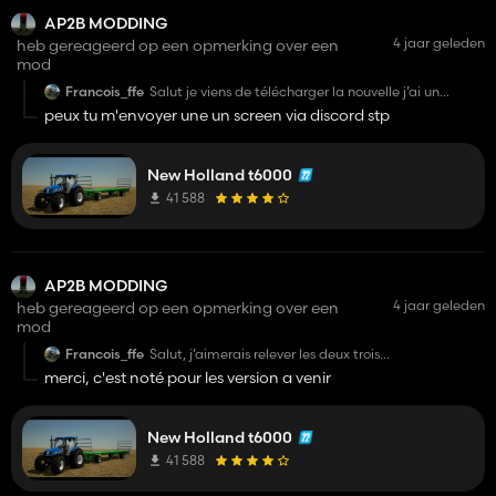
AP2B MODDING
4 jaar geleden
heb gereageerd op een opmerking over een
mod
Francois_ffe
Salut je viens de télécharger la nouvelle j’ai un
problème de texture au niveau du relevage avant et
peux tu m'envoyer une un screen via discord stp
tjrs le problème de decal intérieur et le problème de
feu
New Holland t6000
41 588
AP2B MODDING
4 jaar geleden
heb gereageerd op een opmerking over een
mod
Francois_ffe
Salut, j’aimerais relever les deux trois
bug/manquement du tracteur pour qu’il puisse être
merci, c'est noté pour les version a venir
amélioré dans le futur. Tout d’abord il est dommage
qu’il n’y aie pas de son ensuite l’intérieur est bien
modélisé cependant il manque des decals
(compteur , joystick, accoudoir) et enfin j’ai un
New Holland t6000
problème avec les phares ( un seul feux de travail
41 588
arrière allumé le droit) sinon le mod reste vraiment
jouable du beau boulot ;)