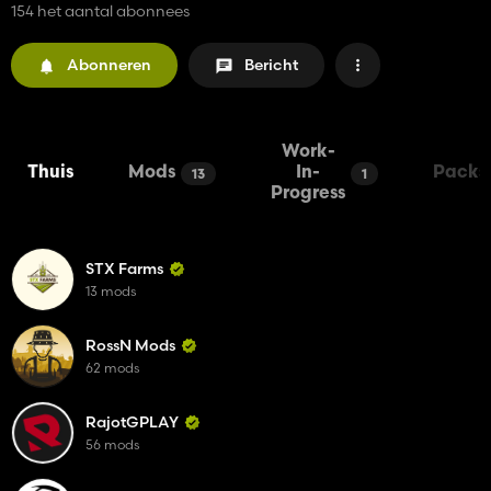
154 het aantal abonnees
Abonneren
Bericht
Work-
Thuis
Mods
In-
Packs
13
1
Progress
STX Farms
13 mods
RossN Mods
62 mods
RajotGPLAY
56 mods