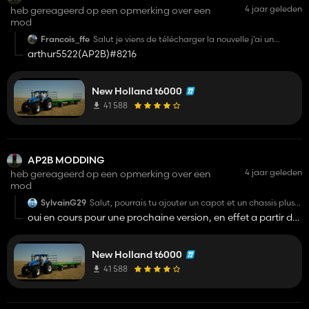
4 jaar geleden
heb gereageerd op een opmerking over een
mod
Francois_ffe
Salut je viens de télécharger la nouvelle j’ai un
problème de texture au niveau du relevage avant et
arthur5522(AP2B)#8216
tjrs le problème de decal intérieur et le problème de
feu
New Holland t6000
41 588
AP2B MODDING
4 jaar geleden
heb gereageerd op een opmerking over een
mod
SylvainG29
Salut, pourrais tu ajouter un capot et un chassis plus
long car à partir de t6030 ces tracteur là possèdent
oui en cours pour une prochaine version, en effet a partir du
ce gabarie.
t6030 on passe sur du 6 cylindre et plus un 4 cylindre
New Holland t6000
41 588