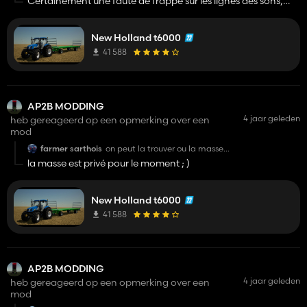
Certainement une faute de frappe sur les lignes des sons,
comme je joue sans le son je ne m'en suis pas rendu compte,
mais une prochaine version sortira avec les corrections au
New Holland t6000
problème qui me seront remontée 😉
41 588
AP2B MODDING
4 jaar geleden
heb gereageerd op een opmerking over een
mod
farmer sarthois
on peut la trouver ou la masse ?
merci
la masse est privé pour le moment ; )
New Holland t6000
41 588
AP2B MODDING
4 jaar geleden
heb gereageerd op een opmerking over een
mod