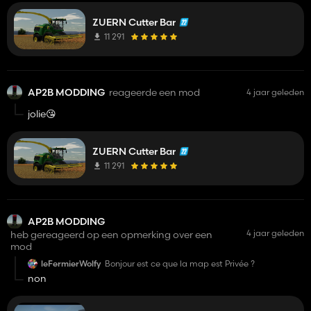
ZUERN Cutter Bar
11 291
AP2B MODDING
reageerde een mod
4 jaar geleden
jolie😘
ZUERN Cutter Bar
11 291
AP2B MODDING
4 jaar geleden
heb gereageerd op een opmerking over een
mod
leFermierWolfy
Bonjour est ce que la map est Privée ?
non