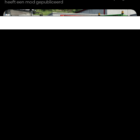
heeft een mod gepubliceerd
John deere Weight
17 787
26 november 2021
AP2B MODDING
4 jaar geleden
heb gereageerd op een opmerking over een
mod
Mercure
l'argent c'est facil si on ressort les mods avec d'autres
liens 1 an après , bcp de respect pour les auteurs 🙂🙂
je suis d'accord avec toi