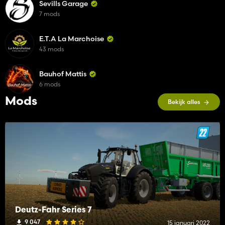
Sevills Garage
7 mods
E.T.A La Marchoise
43 mods
Bauhof Mattis
6 mods
Mods
Bekijk alles
Deutz-Fahr Series 7
9 047
15 januari 2022