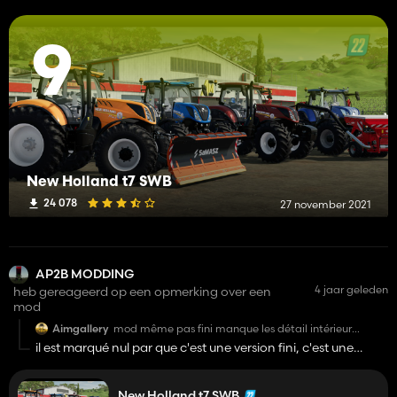
9
New Holland t7 SWB
24 078
27 november 2021
AP2B MODDING
4 jaar geleden
heb gereageerd op een opmerking over een
mod
Aimgallery
mod même pas fini manque les détail intérieur
bouton écran aussi xD y'a juste le socle
il est marqué nul par que c'est une version fini, c'est une
version provisoir en attandent la version final, donc si il ne te
convient pas perssone te force a jouer avec ; )
New Holland t7 SWB