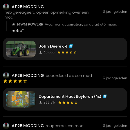
AP2B MODDING
3 jaar geleden
heb gereageerd op een opmerking over een
mod
MWM POWERR
Avec mon autorisation, ça aurait été mieux...
notre*
John Deere 6R
35 668
AP2B MODDING
beoordeeld als een mod
3 jaar geleden
Departement Haut Beyleron (4x)
233 817
AP2B MODDING
reageerde een mod
3 jaar geleden