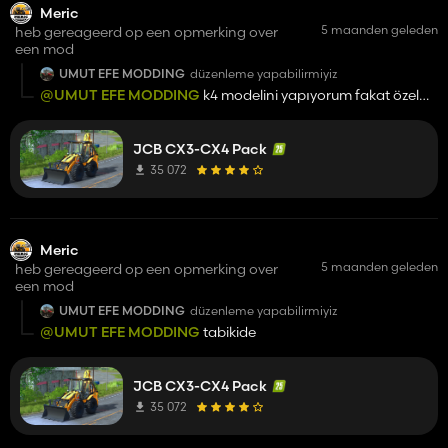
Meric
5 maanden geleden
heb gereageerd op een opmerking over
een mod
UMUT EFE MODDING
düzenleme yapabilirmiyiz
@UMUT EFE MODDING
k4 modelini yapıyorum fakat özel
kalacak
JCB CX3-CX4 Pack
35 072
Meric
5 maanden geleden
heb gereageerd op een opmerking over
een mod
UMUT EFE MODDING
düzenleme yapabilirmiyiz
@UMUT EFE MODDING
tabikide
JCB CX3-CX4 Pack
35 072