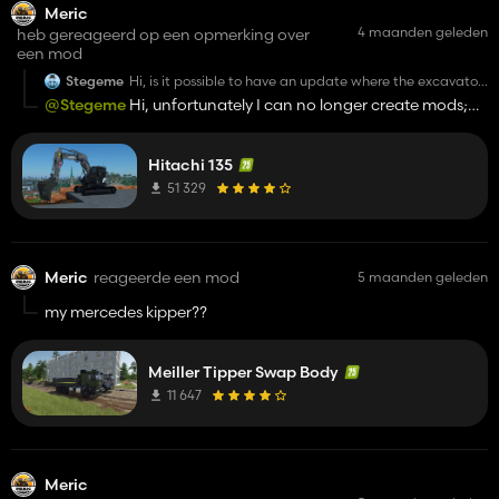
Meric
4 maanden geleden
heb gereageerd op een opmerking over
een mod
Stegeme
Hi, is it possible to have an update where the excavator
can be attached to the forestry equipment from the
@Stegeme
Hi, unfortunately I can no longer create mods;
base game or the modhub?
I'm experiencing serious problems with my computer.
Hitachi 135
51 329
Meric
reageerde een mod
5 maanden geleden
my mercedes kipper??
Meiller Tipper Swap Body
11 647
Meric