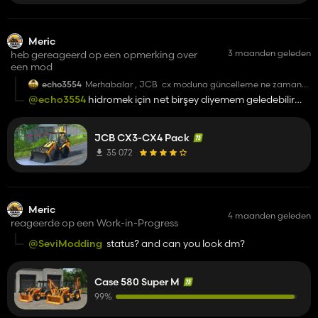
Meric
3 maanden geleden
heb gereageerd op een opmerking over
een mod
echo3554
Merhabalar , JCB cx moduna güncelleme ne zaman
gelcek acaba 4 cx te arka bomda 3 cx yazıyor . yazılar
@echo3554
hidromek için net birşey diyemem geledebilir
karışıyor. birde hidromek beko loder modu gelecek mi
gelmeyedebilir elimde %50 si bitmiş durumda beklemede
JCB ise güncelleme hazır olan dosyası silindi
JCB CX3-CX4 Pack
35 072
Meric
4 maanden geleden
reageerde op een Work-in-Progress
@SeviModding
status? and can you look dm?
Case 580 Super M
99%