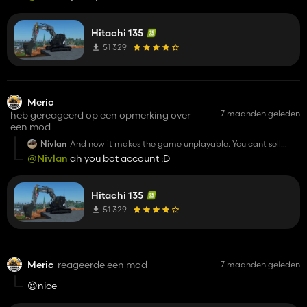
download and olny you have this problem nope
Hitachi 135
51 329
Meric
7 maanden geleden
heb gereageerd op een opmerking over
een mod
Nivlan
And now it makes the game unplayable. You cant sell
anything. REALLY bad mod
@Nivlan
ah you bot account :D
Hitachi 135
51 329
Meric
reageerde een mod
7 maanden geleden
😍nice