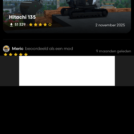
Hitachi 135
51 329
2 november 2025
Meric
beoordeeld als een mod
9 maanden geleden
Volvo FH16
11 499
Meric
9 maanden geleden
reageerde op een Work-in-Progress
This mod is perfect, I hope they get inspired by you and add
it to the next game.
LiveFarmer