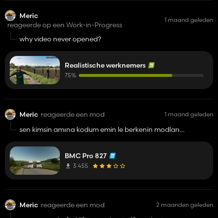
Meric
1 maand geleden
reageerde op een Work-in-Progress
why video never opened?
Realistische werknemers
75%
Meric
reageerde een mod
1 maand geleden
sen kimsin amına kodum emin le berkenin modları
paylaşıyon
BMC Pro 827
3 455
Meric
reageerde een mod
2 maanden geleden