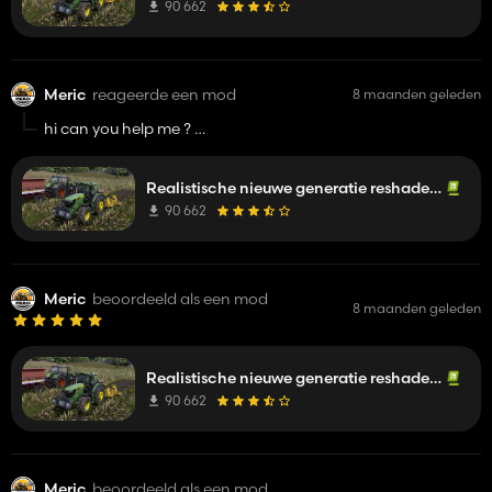
90 662
Meric
reageerde een mod
8 maanden geleden
hi can you help me ?
https://prnt.sc/trxV89dhT6Wd
why i have problem i habe last version reshade
Realistische nieuwe generatie reshade + verlichting
90 662
Meric
beoordeeld als een mod
8 maanden geleden
Realistische nieuwe generatie reshade + verlichting
90 662
Meric
beoordeeld als een mod