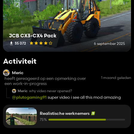
JCB CX3-CX4 Pack
35 072
6 september 2025
Activiteit
Meric
1 maand geleden
heeft gereageerd op een opmerking over
een work-in-progress
Meric
why video never opened?
@plutogaming91
super video i see all this mod amazing
Realistische werknemers
75%