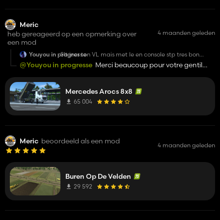
Meric
4 maanden geleden
heb gereageerd op een opmerking over
een mod
Youyou in progresse
Slt incr ton VL mais met le en console stp tres bon
mode et on a une grosse comunoter en console donc
@Youyou in progresse
Merci beaucoup pour votre gentil
sa nous ferai du bien en tp mrc
message, mais j'ai arrêté de créer des mods maintenant. :(
Mercedes Arocs 8x8
65 004
Meric
beoordeeld als een mod
4 maanden geleden
Buren Op De Velden
29 592