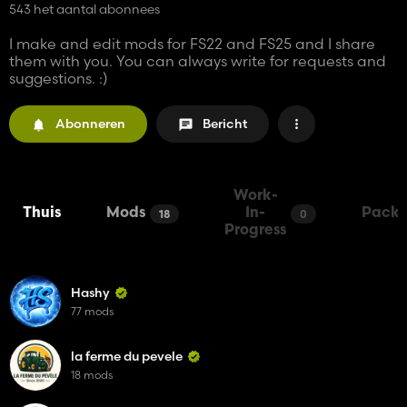
543 het aantal abonnees
I make and edit mods for FS22 and FS25 and I share
them with you. You can always write for requests and
suggestions. :)
Abonneren
Bericht
Work-
Thuis
Mods
In-
Packs
18
0
Progress
Hashy
77 mods
la ferme du pevele
18 mods