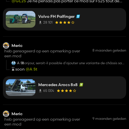
@GL25
Je ne pensais pas porter ce mod sur FS25 tout de
bien finit il beug. Merci à vous.
suite, car je suis occupé par d'autres projets intéressants,
mais il arrivera bien sûr sur FS25 à l'avenir.
Volvo FH Palfinger
28 101
Meric
8 maanden geleden
heb gereageerd op een opmerking over
een mod
A St
Bonjour, serait-il possible d'ajouter une variante de châssis sans
la carrosserie « Meiller » ? Cela me permettrait d'utiliser les
⌛️ soon
@A St
mods « Befa Kurzholz Wechselaufbau Pack » et « Transport
Wechselaufbau » disponibles sur le Mod Hub.
Mercedes Arocs 8x8
65 004
Meric
9 maanden geleden
heb gereageerd op een opmerking over
een mod