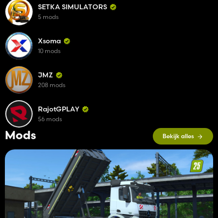
SETKA SIMULATORS
5 mods
Xsoma
10 mods
JMZ
208 mods
RajotGPLAY
56 mods
Mods
Bekijk alles