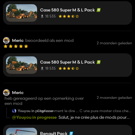
Case 580 Super M & L Pack
18 535
Meric
beoordeeld als een mod
2 maanden geleden
Case 580 Super M & L Pack
18 535
Meric
2 maanden geleden
heb gereageerd op een opmerking over
een mod
Youyou in progresse
Chef comment le dire ... C une pure master class chef
juste tu peux le reconvertir sur le 25 ou alors tu peux me
@Youyou in progresse
Salut, je ne crée plus de mods pour
donner l'autorisation pour le reconvertir
FS25, mais vous pouvez le faire vous-même si vous le
souhaitez. :)
Renault Pack