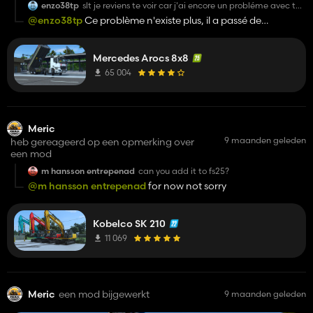
enzo38tp
slt je reviens te voir car j'ai encore un probléme avec ton
mod il veut plus ce vider une fois la benne lever au
@enzo38tp
Ce problème n'existe plus, il a passé de
maximun
nombreux tests.
Mercedes Arocs 8x8
65 004
Meric
9 maanden geleden
heb gereageerd op een opmerking over
een mod
m hansson entrepenad
can you add it to fs25?
@m hansson entrepenad
for now not sorry
Kobelco SK 210
11 069
Meric
een mod bijgewerkt
9 maanden geleden