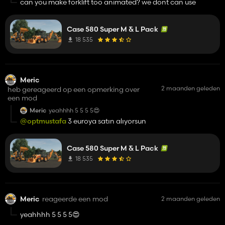
can you make forklift too animated? we dont can use
Case 580 Super M & L Pack
18 535
Meric
2 maanden geleden
heb gereageerd op een opmerking over
een mod
Meric
yeahhhh 5 5 5 5😍
@optmustafa
3 euroya satın alıyorsun
Case 580 Super M & L Pack
18 535
Meric
reageerde een mod
2 maanden geleden
yeahhhh 5 5 5 5😍