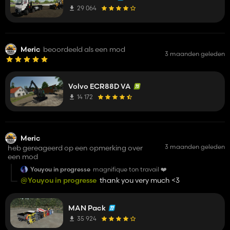
29 064
Meric
beoordeeld als een mod
3 maanden geleden
Volvo ECR88D VA
14 172
Meric
3 maanden geleden
heb gereageerd op een opmerking over
een mod
Youyou in progresse
magnifique ton travail ❤️
@Youyou in progresse
thank you very much <3
MAN Pack
35 924