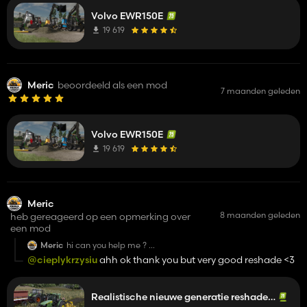
Volvo EWR150E
19 619
Meric
beoordeeld als een mod
7 maanden geleden
Volvo EWR150E
19 619
Meric
8 maanden geleden
heb gereageerd op een opmerking over
een mod
Meric
hi can you help me ?
https://prnt.sc/trxV89dhT6Wd
@cieplykrzysiu
ahh ok thank you but very good reshade <3
why i have problem i habe last version reshade
Realistische nieuwe generatie reshade + verlichting