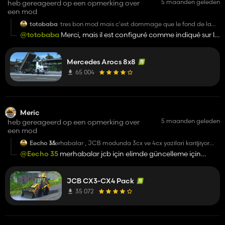
5 maanden geleden
heb gereageerd op een opmerking over
een mod
totobaba
tres bon mod mais c'est dommage que le fond de la
benne ne soit pas en colision
@totobaba
Merci, mais il est configuré comme indiqué sur la
troisième photo.
Mercedes Arocs 8x8
65 004
Meric
5 maanden geleden
heb gereageerd op een opmerking over
een mod
Eecho 35
Merhabalar , JCB modunda 3cx ve 4cx yazılari karışıyor
mesela arka bomda 3cx yazarken kaputta 4cx yaziyor bu
@Eecho 35
merhabalar jcb için elimde güncelleme için
düzelecek mi birde Hidromek ve Cat beko loder modelleri
bekleyen bir versiyon vardı fakat ne zaman paylaşırım
gelecek mi?
bilmiyorum hidromek gelebilir belki jcb den önce gelebilir
JCB CX3-CX4 Pack
ama gelmeyde bilir şuan ön kolları yapım aşamasında ama
cat gelmez
35 072