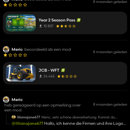
8 maanden geleden
Year 2 Season Pass
10 807
Meric
beoordeeld als een mod
8 maanden geleden
JCB - WFT
24 445
Meric
8 maanden geleden
heb gereageerd op een opmerking over
een mod
lilianajane677
Meric, sehr schöne überarbeitung. Kannst du
vielleicht noch 4 - 5 Firmenlogos auf die Tür
@lilianajane677
Hallo, ich kenne die Firmen und ihre Logos
machen, aus denen man wählen kann? Und das
nicht, deshalb werde ich sie nicht hinzufügen, aber ich kann
mit der aktuellen MAN Kabine finde ich auch sehr