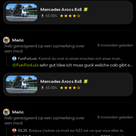
reizvoll. Lieben Gruß
etwas anderes mit der MAN-Kabine versuchen :)
Mercedes Arocs 8x8
65 004
Meric
8 maanden geleden
heb gereageerd op een opmerking over
een mod
FunForLuis
Kannst du mal so einen machen mit einer man
kabiene also mit so einer neuen. aber das modell ist
@FunForLuis
sehr gut Idee ich muss guck welche cab gibt es
gelungen
besser
Mercedes Arocs 8x8
65 004
Meric
8 maanden geleden
heb gereageerd op een opmerking over
een mod
GL25
Bonjour j’adore ce mod sur fs22 est ce que vous allez le
passer en fs25 car il super et l’autre mod fmx n’est pas très