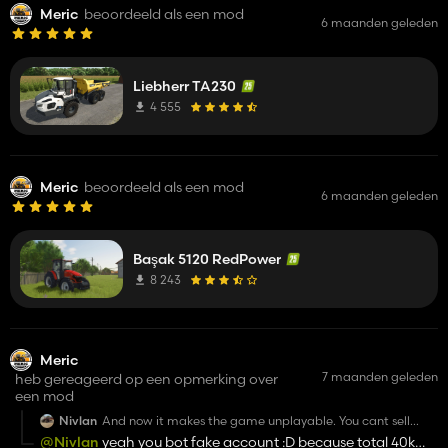
Meric
beoordeeld als een mod
6 maanden geleden
Liebherr TA230
4 555
Meric
beoordeeld als een mod
6 maanden geleden
Başak 5120 RedPower
8 243
Meric
7 maanden geleden
heb gereageerd op een opmerking over
een mod
Nivlan
And now it makes the game unplayable. You cant sell
anything. REALLY bad mod
@Nivlan
yeah you bot fake account :D because total 40k