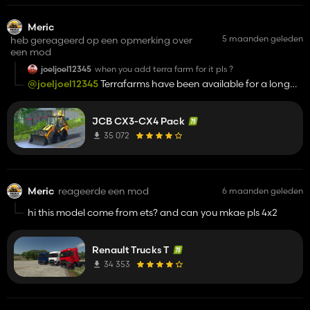
Meric
5 maanden geleden
heb gereageerd op een opmerking over
een mod
joeljoel12345
when you add terra farm for it pls ?
@joeljoel12345
Terrafarms have been available for a long
time.
https://sharemods.com/wi9cjmvzfur3/FS25_0_TerraFarm.zi
JCB CX3-CX4 Pack
35 072
Meric
reageerde een mod
6 maanden geleden
hi this model come from ets? and can you mkae pls 4x2
Renault Trucks T
34 353