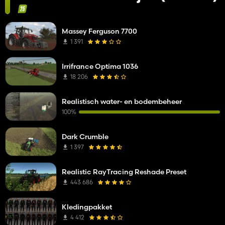
Massey Ferguson 7700
1 391
Irrifrance Optima 1036
18 206
Realistisch water- en bodembeheer
100%
Dark Crumble
1 397
Realistic RayTracing Reshade Preset
443 686
Kledingpakket
4 412