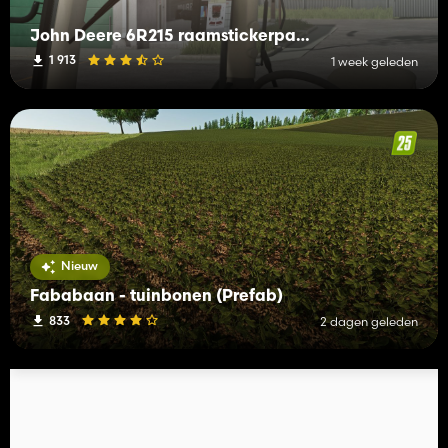
John Deere 6R215 raamstickerpakket (Prefab)
1 913
1 week geleden
Nieuw
Fababaan - tuinbonen (Prefab)
833
2 dagen geleden