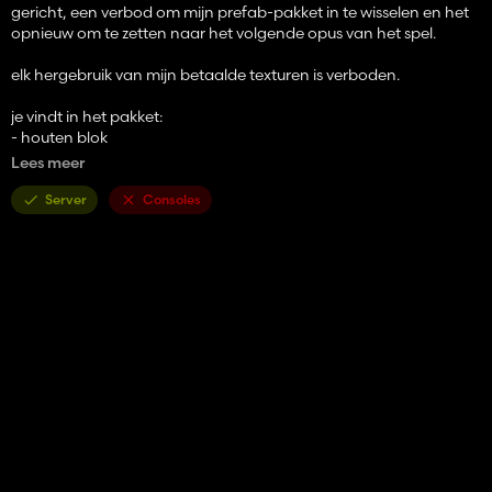
gericht, een verbod om mijn prefab-pakket in te wisselen en het
opnieuw om te zetten naar het volgende opus van het spel.
elk hergebruik van mijn betaalde texturen is verboden.
je vindt in het pakket:
- houten blok
-gestapeld houten blok
Lees meer
-rond houten blok
- betonblok
Server
Consoles