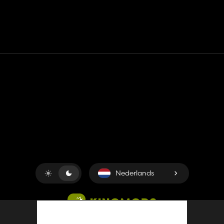
Contact
Hulp
Servicevoorwaarden
Privacybeleid
Beheer cookies
Nederlands
Copyright © 2018-2026
King UP SAS
. Alle rechten