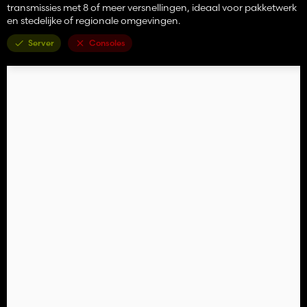
transmissies met 8 of meer versnellingen, ideaal voor pakketwerk
en stedelijke of regionale omgevingen.
Server
Consoles