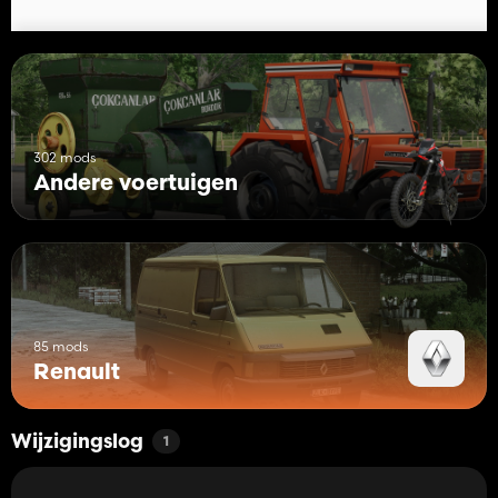
302 mods
Andere voertuigen
85 mods
Renault
Wijzigingslog
1