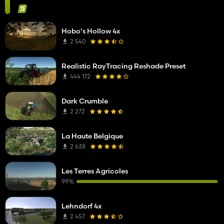
Hobo's Hollow 4x
2 540
Realistic RayTracing Reshade Preset
444 172
Dark Crumble
2 272
La Haute Belgique
2 638
Les Terres Agricoles
99%
Lehndorf 4x
2 457