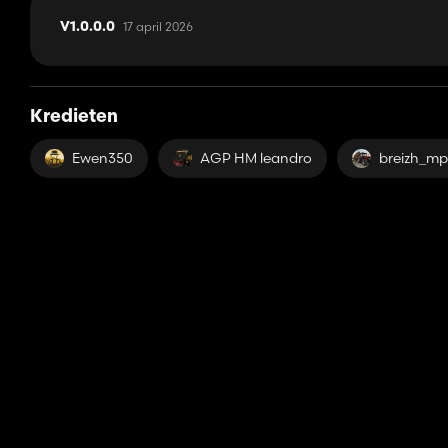
17 april 2026
V1.0.0.0
Kredieten
Ewen350
AGP HM leandro
breizh_m