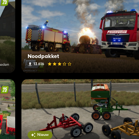
Noodpakket
13 616
leden
Nieuw