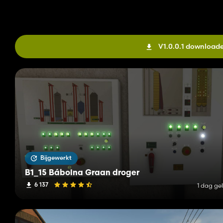
V1.0.0.1 download
Bijgewerkt
B1_15 Bábolna Graan droger
6 137
1 dag ge