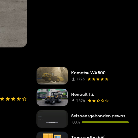
Komatsu WA500
1 726
Renault TZ
1 626
Seizoensgebonden gewasstress
100%
Transportbedrijf