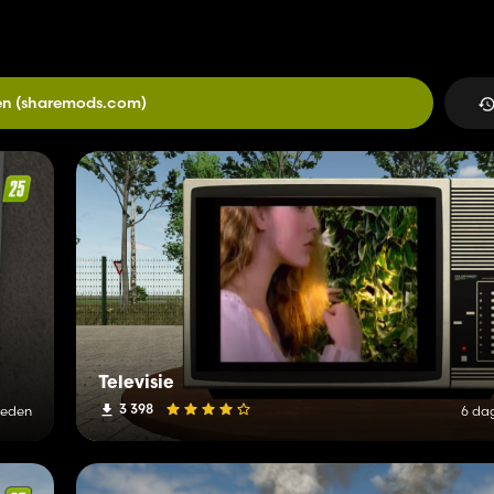
en
(sharemods.com)
Televisie
3 398
leden
6 da