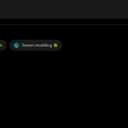
p4
Jerem modding