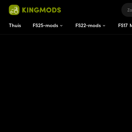
Thuis
FS25-mods
FS22-mods
FS
17