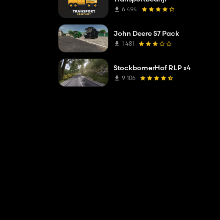
6 494
John Deere S7 Pack
1 481
StockbornerHof RLP x4
9 106