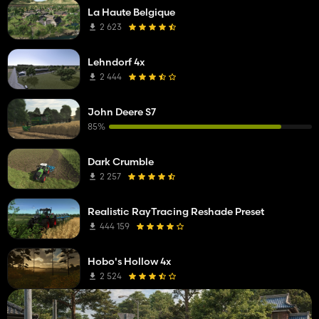
La Haute Belgique
2 623
Lehndorf 4x
2 444
John Deere S7
85%
Dark Crumble
2 257
Realistic RayTracing Reshade Preset
444 159
Hobo's Hollow 4x
2 524