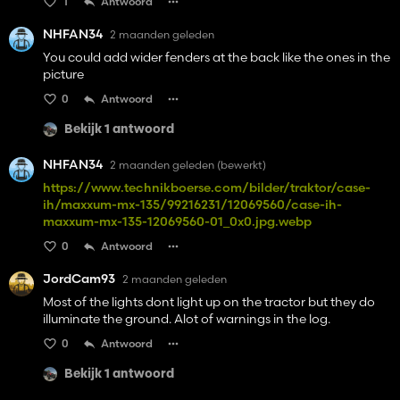
1
Antwoord
NHFAN34
2 maanden geleden
You could add wider fenders at the back like the ones in the
picture
0
Antwoord
Bekijk 1 antwoord
NHFAN34
2 maanden geleden
(bewerkt)
https://www.technikboerse.com/bilder/traktor/case-
ih/maxxum-mx-135/99216231/12069560/case-ih-
maxxum-mx-135-12069560-01_0x0.jpg.webp
0
Antwoord
JordCam93
2 maanden geleden
Most of the lights dont light up on the tractor but they do
illuminate the ground. Alot of warnings in the log.
0
Antwoord
Bekijk 1 antwoord