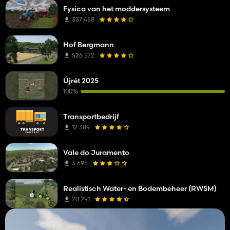
Fysica van het moddersysteem
337 458
Hof Bergmann
526 572
Újrét 2025
100%
Transportbedrijf
12 389
Vale do Juramento
3 698
Realistisch Water- en Bodembeheer (RWSM)
20 291