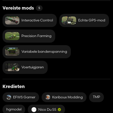
-Precisielandbouw
-Interactieve bediening
Vereiste mods
5
-RealGPSMod
Interactive Control
Echte GPS-mod
Precision Farming
Variabele bandenspanning
Voertuigjaren
Kredieten
TMP
EFWS Gamer
Kariboux Modding
hgmodel
Nico Du 55