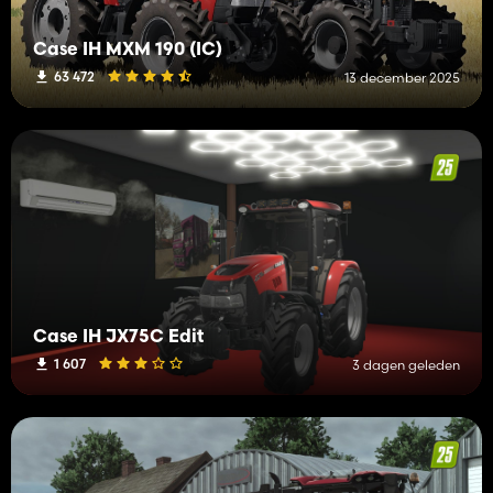
Case IH MXM 190 (IC)
63 472
13 december 2025
Case IH JX75C Edit
1 607
3 dagen geleden