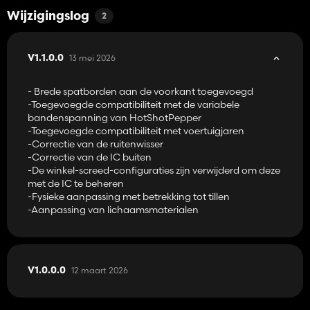
Tractors-Landini neemt bezit van de Case IH-fabriek in Saint-
Dizier.
Wijzigingslog
2
-Cummins-motorconfiguraties met zijn specifieke Cummins 6.7L:
McCormick MTX120 → 120 pk
McCormick MTX135 → 135 pk
13 mei 2026
V1.1.0.0
McCormick MTX145 → 140 pk
McCormick MTX150 → 152 pk
- Brede spatborden aan de voorkant toegevoegd
McCormick MTX165 → 167 pk
-Toegevoegde compatibiliteit met de variabele
McCormick MTX185 → 189 pk
bandenspanning van HotShotPepper
McCormick MTX200 → 200 pk
-Toegevoegde compatibiliteit met voertuigjaren
McCormick MTX185+ → 205 pk
-Correctie van de ruitenwisser
McCormick MTX200+ → 215 pk
-Correctie van de IC buiten
McCormick MTX185+ → 245 pk
-De winkel-screed-configuraties zijn verwijderd om deze
met de IC te beheren
-Perkins-motorconfiguraties met zijn specifieke Perkins-motor
-Fysieke aanpassing met betrekking tot tillen
van Vassili_k98:
-Aanpassing van lichaamsmaterialen
McCormick MTX110 → 113 pk
McCormick MTX125 → 129 pk
McCormick MTX140 → 140 pk
McCormick MTX155 → 155 pk
McCormick MTX175 → 178 pk
12 maart 2026
V1.0.0.0
McCormick MTX175+ → 200 pk
Compatibel met de volgende mods: