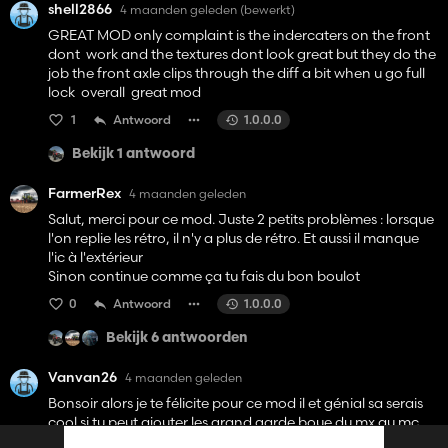
shell2866
4 maanden geleden
(bewerkt)
GREAT MOD only complaint is the indercaters on the front
dont work and the textures dont look great but they do the
job the front axle clips through the diff a bit when u go full
lock overall great mod
1
Antwoord
1.0.0.0
Bekijk 1 antwoord
FarmerRex
4 maanden geleden
Salut, merci pour ce mod. Juste 2 petits problèmes : lorsque
l'on replie les rétro, il n'y a plus de rétro. Et aussi il manque
l'ic à l'extérieur
Sinon continue comme ça tu fais du bon boulot
0
Antwoord
1.0.0.0
Bekijk 6 antwoorden
Vanvan26
4 maanden geleden
Bonsoir alors je te félicite pour ce mod il et génial sa serais
cool si tu peut ajouter les grand garde boue du mx au mc
cormick sa lui iras très bien je pense.