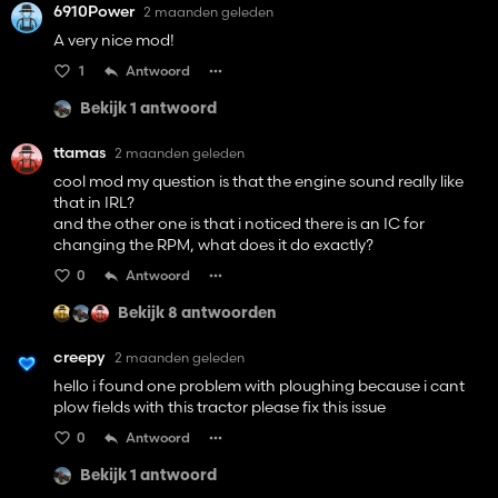
6910Power
2 maanden geleden
A very nice mod!
1
Antwoord
Bekijk 1 antwoord
ttamas
2 maanden geleden
cool mod my question is that the engine sound really like
that in IRL?
and the other one is that i noticed there is an IC for
changing the RPM, what does it do exactly?
0
Antwoord
Bekijk 8 antwoorden
creepy
2 maanden geleden
hello i found one problem with ploughing because i cant
plow fields with this tractor please fix this issue
0
Antwoord
Bekijk 1 antwoord