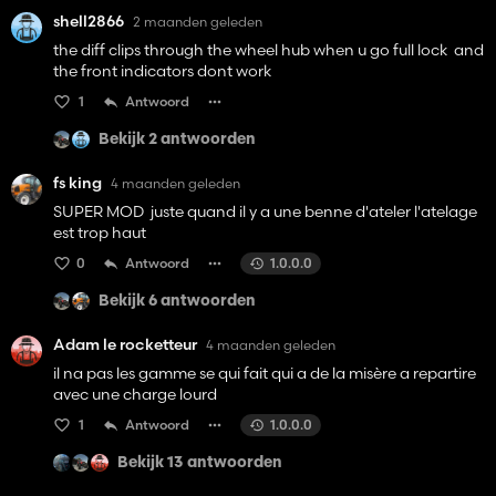
shell2866
2 maanden geleden
the diff clips through the wheel hub when u go full lock and
the front indicators dont work
1
Antwoord
Bekijk 2 antwoorden
fs king
4 maanden geleden
SUPER MOD juste quand il y a une benne d'ateler l'atelage
est trop haut
0
Antwoord
1.0.0.0
Bekijk 6 antwoorden
Adam le rocketteur
4 maanden geleden
il na pas les gamme se qui fait qui a de la misère a repartire
avec une charge lourd
1
Antwoord
1.0.0.0
Bekijk 13 antwoorden