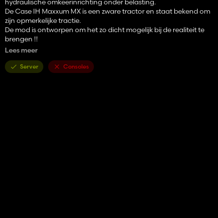
hydraulische omkeerinrichting onder belasting.
De Case IH Maxxum MX is een zware tractor en staat bekend om
zijn opmerkelijke tractie.
De mod is ontworpen om het zo dicht mogelijk bij de realiteit te
brengen !!
Lees meer
Beschikbare configuratie:
-Voorladers (Quicke, mp-lift, hauer, MX, Stoll)
Server
Consoles
-fronthef (hef, hef + massa, hef, 2 hauer hef met aftakas)
-Tags (links, rechts, beide) 9 verschillende typen
-Rode en witte bewegwijzering
-Verschillende voorspatborden
-Verschillende monitoren
-GPS (autogids, Matrix)
-Isaria Pro Compact (precisielandbouw)
-Kleur: alle basiskleuren + versleten rood, zwart, wit, oranje,
McCormick Red
-Prijs: € 69.059
-Snelheid: 55 km/u (je moet weten dat deze tractor in
werkelijkheid slechts 40 km/u kan rijden, maar voor de gameplay
heb ik een extra bereik toegevoegd waarmee je 55 km/u kunt
rijden. De bereiken tussen haakjes bestaan in werkelijkheid niet!!)
-Cummins 6.7L-geluidsengineconfiguraties wachten op mij om