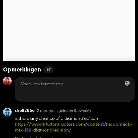
Opmerkingen
97
shell2866
2 maanden geleden
(bewerkt)
is there any chance of a diamond edition
https://www.hfultontractors.com/content/mccormick-
mtx-150-diamond-edition/