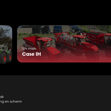
3621/case-ih-magnum-20078-series
394 mods
Case IH
rak
ing en scherm