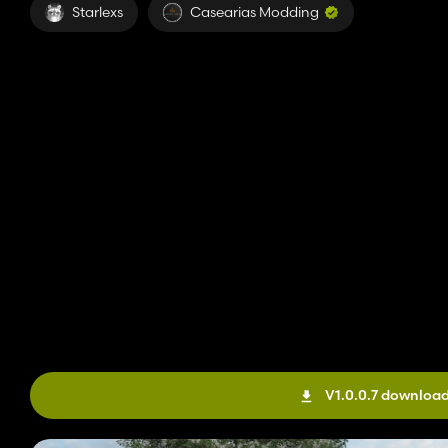
Starlexs
Casearias Modding
V1.0.0.7 downloa