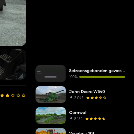
Seizoensgebonden gewasstress
100%
John Deere W540
2 045
Cornwall
8 152
Veenhuis 10t