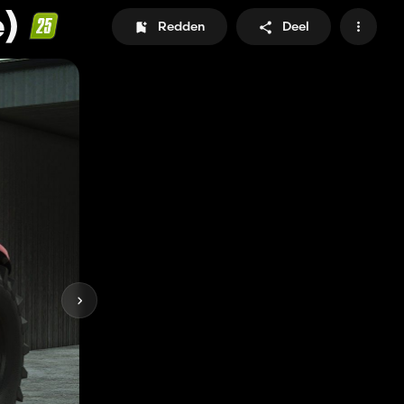
e)
Redden
Deel