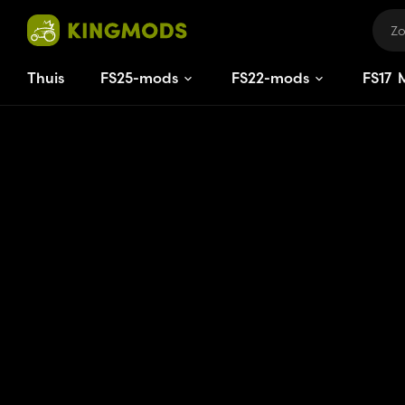
Thuis
FS25-mods
FS22-mods
FS
17