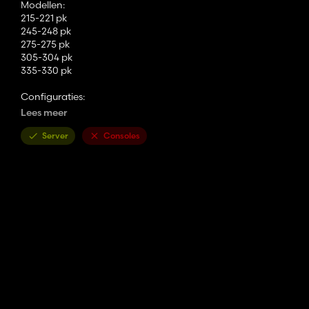
Modellen:
215-221 pk
245-248 pk
275-275 pk
305-304 pk
335-330 pk
Configuraties:
Hoofdkleur
Lees meer
Kleur zitting
Kleur interieur
Server
Consoles
Voorlader
Spatborden
Bijlagen
realGPS-dashboard
Ledbar
Gewassensoren voor precisielandbouw
Interactieve bediening met geluidsmodificatoren
Animatiegeluiden
Passagiersstoelen voor multiplayer
Roestschaduw voor slijtage-effect