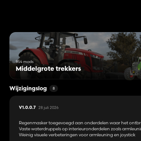
Standaardversie:
https://www.kingmods.net/en/fs25/mods/6
954 mods
Middelgrote trekkers
Wijzigingslog
8
28 juli 2026
V1.0.0.7
Regenmasker toegevoegd aan onderdelen waar het ontb
Vaste waterdruppels op interieuronderdelen zoals armleun
Weinig visuele verbeteringen voor armleuning en joystick