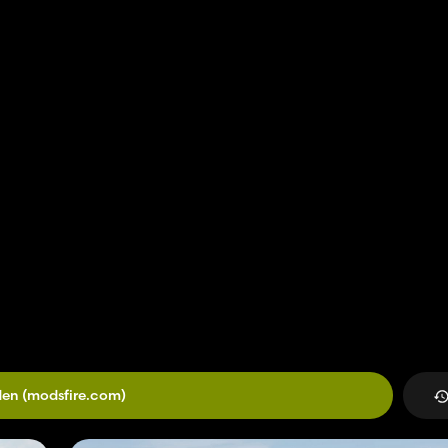
den
(modsfire.com)