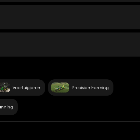
Voertuigjaren
Precision Farming
anning