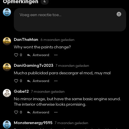
Opmerkingen
4
DanTheMan
6 maanden geleden
Why wont the paints change?
0
Antwoord
DaniGamingTv2023
7 maanden geleden
Mucha publicidad para descargar el mod, muy mal
0
Antwoord
Gabe12
7 maanden geleden
No mirror image, but have the same basic engine sound.
The interior otherwise looks promising.
0
Antwoord
Monsterenergy9595
7 maanden geleden