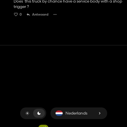
Does this truck by chance have a service body with a shop
trigger ?
0
Antwoord
Contact
Hulp
Servicevoorwaarden
Privacybeleid
Beheer cookies
Nederlands