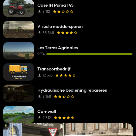
Case IH Puma 145
3 112
Visuele moddersporen
33 548
Les Terres Agricoles
99%
Transportbedrijf
12 376
Hydraulische bediening repareren
3 158
Cornwall
9 312