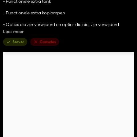
- Functionele extra tank
- Functionele extra koplampen
- Opties die zijn verwijderd en opties die niet zijn verwijderd
Lees meer
- En nog veel meer!!!!
Server
Consoles
Prijs: € 50.000
Vermogen: 300 - 450 PK
Maximale snelheid: 120 km/u