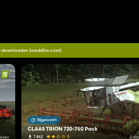
.0 downloaden
(modsfire.com)
Bijgewerkt
CLAAS TRION 720-750 Pack
7 842
leden
3 da