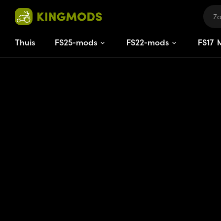
Thuis
FS25-mods
FS22-mods
FS
17