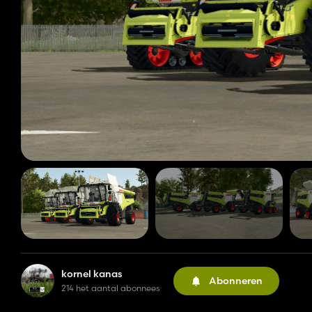
kornel kanas
Abonneren
214 het aantal abonnees