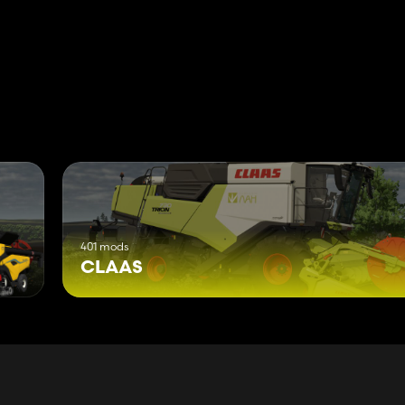
401 mods
CLAAS