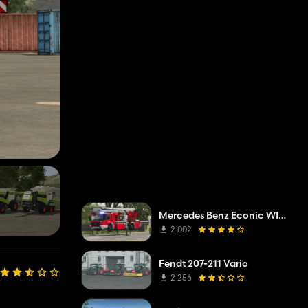
Mercedes Benz Econic WISS telescopisch mastplatform
2 002
Fendt 207-211 Vario
2 256