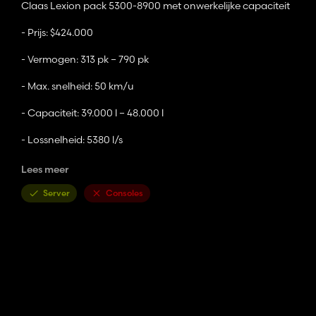
Claas Lexion pack 5300-8900 met onwerkelijke capaciteit
- Prijs: $424.000
- Vermogen: 313 pk – 790 pk
- Max. snelheid: 50 km/u
- Capaciteit: 39.000 l – 48.000 l
- Lossnelheid: 5380 l/s
Lees meer
Configuraties:
- Motor inclusief graantank
Server
Consoles
- Banden inclusief rupsband
- Leiding leegmaken
- Uitloopuitloop
- Strostrooibreedte (maakt aanpassing van de maaibreedte mog
- Ladder (alleen EU-versie)
- Zwaailicht
- Veldscanner
- Interactieve bediening of muisbediening
-Sommige stickers of emblemen