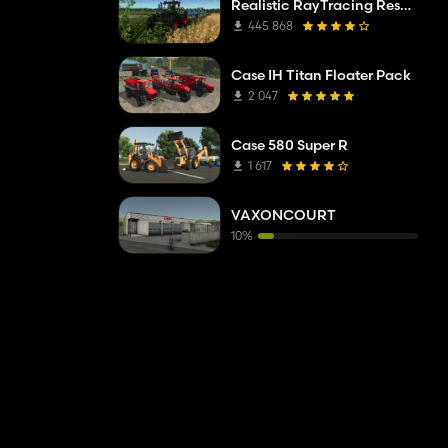
Realistic RayTracing Reshade Preset
445 868
Case IH Titan Floater Pack
2 047
Case 580 Super R
1 617
VAXONCOURT
10%