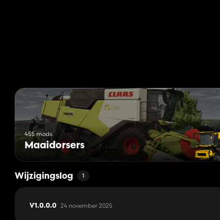
- Kleur van de velg
- RealGPS
- Nieuw realistisch geluid
455 mods
Maaidorsers
Wijzigingslog
1
24 november 2025
V1.0.0.0