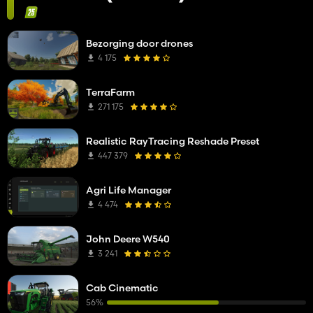
Bezorging door drones
4 175
TerraFarm
271 175
Realistic RayTracing Reshade Preset
447 379
Agri Life Manager
4 474
John Deere W540
3 241
Cab Cinematic
56%