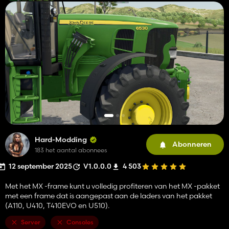
Hard-Modding
Abonneren
183 het aantal abonnees
12 september 2025
V1.0.0.0
4 503
Met het MX -frame kunt u volledig profiteren van het MX -pakket
met een frame dat is aangepast aan de laders van het pakket
(A110, U410, T410EVO en U510).
Server
Consoles