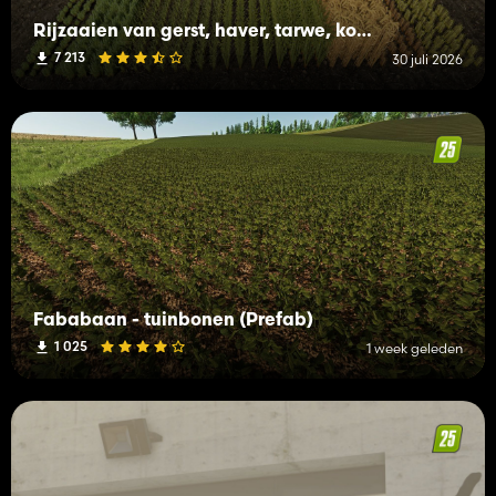
Rijzaaien van gerst, haver, tarwe, koolzaad (Prefab)
7 213
30 juli 2026
Fababaan - tuinbonen (Prefab)
1 025
1 week geleden