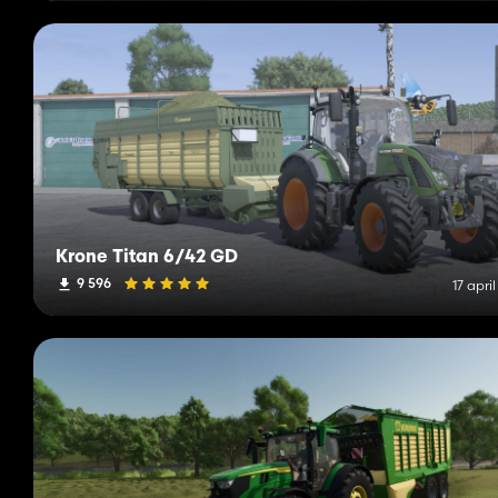
Krone Titan 6/42 GD
9 596
17 apri