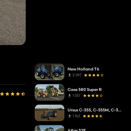
New Holland T6
2 097
Case 580 Super R
1 037
Ursus C-355, C-355M, C-360
1 762
Atlas 52E