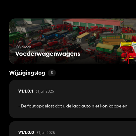
108 mods
Voederwagenwagens
Wijzigingslog
3
31 juli 2025
V1.1.0.1
- De fout opgelost dat u de laadauto niet kon koppelen
31 juli 2025
V1.1.0.0