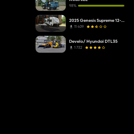
98%
2025 Genesis Supreme 12-14.6RB Toy Hauler
11 409
Develo/ Hyundai DTL35
1 732