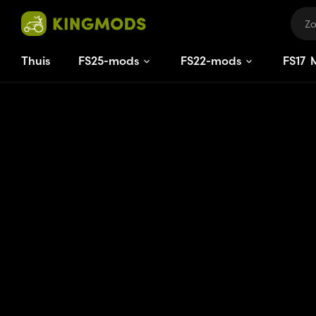
Thuis
FS25-mods
FS22-mods
FS
17