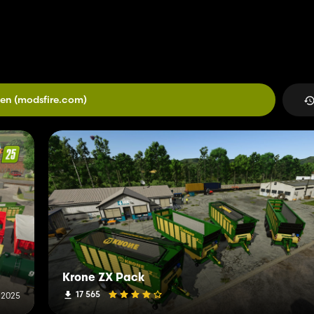
den
(modsfire.com)
Krone ZX Pack
17 565
i 2025