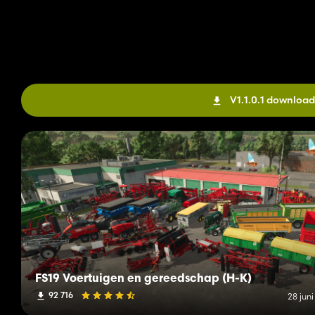
V1.1.0.1 downloa
FS19 Voertuigen en gereedschap (H-K)
92 716
28 jun