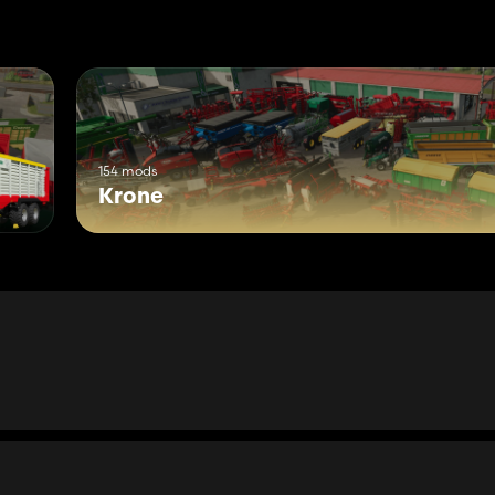
154 mods
Krone