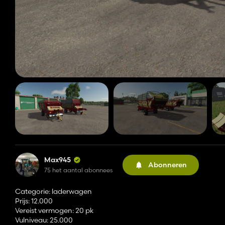
Max945
Abonneren
75 het aantal abonnees
Categorie: laderwagen
Prijs: 12.000
Vereist vermogen: 20 pk
Vulniveau: 25.000