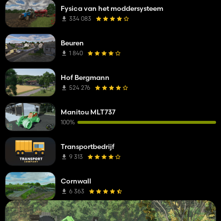
Fysica van het moddersysteem
334 083
Beuren
1 840
Hof Bergmann
524 276
Manitou MLT737
100%
Transportbedrijf
9 313
Cornwall
6 363