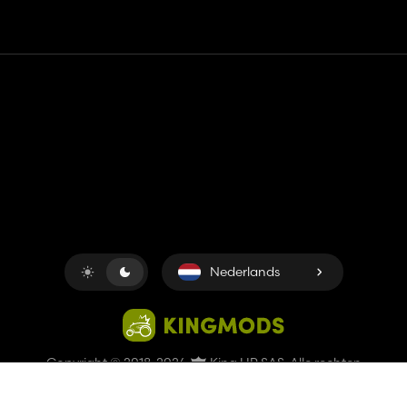
Contact
Hulp
Servicevoorwaarden
Privacybeleid
Beheer cookies
Nederlands
Copyright © 2018-2026
King UP SAS
. Alle rechten
voorbehouden.