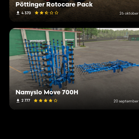
Pöttinger Rotocare Pack
4 370
26 oktober
Namyslo Move 700H
2 777
20 september