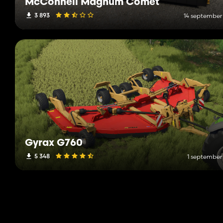
McConnell Magnum Comet
3 893
14 september
Gyrax G760
5 348
1 september