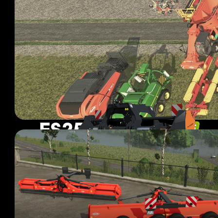
FS25 Mulchers
79 mods
Pagina 3 van 7