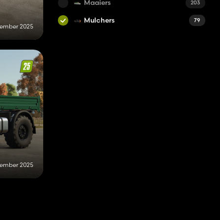
Maaiers
203
Mulchers
79
vember 2025
vember 2025