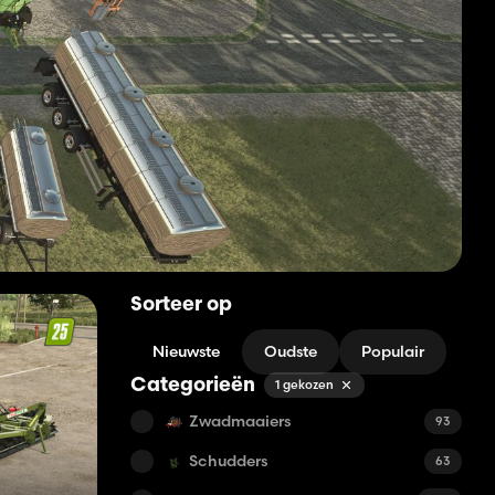
Sorteer op
Nieuwste
Oudste
Populair
Categorieën
1 gekozen
Zwadmaaiers
93
Schudders
63