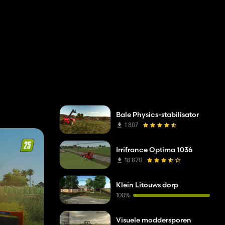
Bale Physics-stabilisator
1 807
Irrifrance Optima 1036
18 820
Klein Litouws dorp
100%
Visuele moddersporen