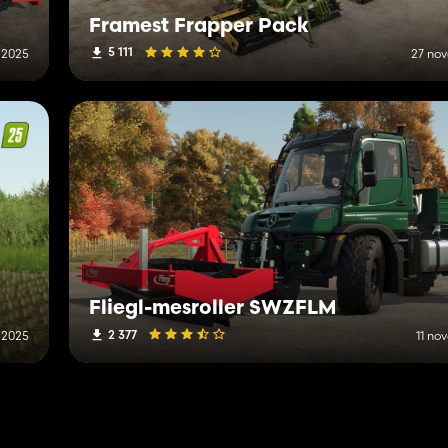
Framest Frapper Pack
5 111
 2025
27 no
Fliegl-mesroller SWZFLM
2 377
 2025
11 no