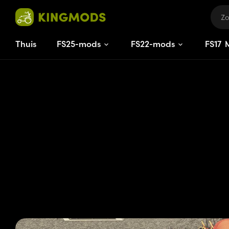
Thuis
FS25-mods
FS22-mods
FS
17