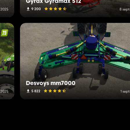
Gyrax Gyramax 512
9 200
 2025
8 sep
Desvoys mm7000
5 822
 2025
1 sep