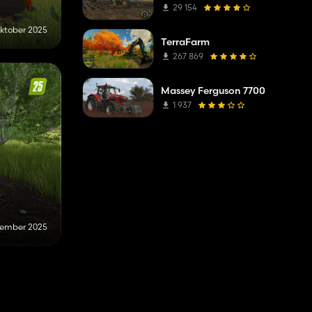
29 154
oktober 2025
TerraFarm
267 869
Massey Ferguson 7700
1 937
tember 2025