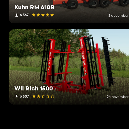
Kuhn RM 610R
6 567
3 december
Wil Rich 1500
3 507
24 november