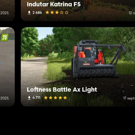
Indutar Katrina F5
2 686
 2025
12 
Loftness Battle Ax Light
4 711
 2025
17 sep