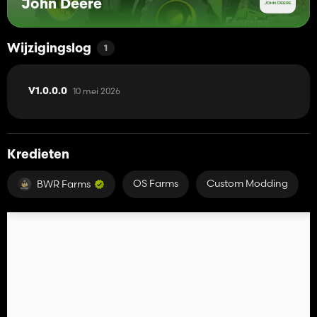
John Deere
Wijzigingslog
1
10 mei 2026
V1.0.0.0
Kredieten
OS Farms
Custom Modding
BWR Farms