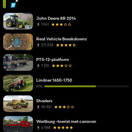
John Deere 8R 2014
1 941
Real Vehicle Breakdowns
271 238
PTS-12-platform
7 214
Lindner 1650-1750
61%
Shaders
96 951
Wartburg -toerist met caravan
6 988