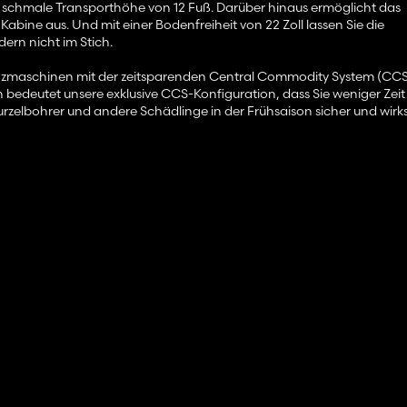
e schmale Transporthöhe von 12 Fuß. Darüber hinaus ermöglicht das
ine aus. Und mit einer Bodenfreiheit von 22 Zoll lassen Sie die
ern nicht im Stich.
lanzmaschinen mit der zeitsparenden Central Commodity System (CC
ln bedeutet unsere exklusive CCS-Konfiguration, dass Sie weniger Zei
rzelbohrer und andere Schädlinge in der Frühsaison sicher und wir
cticide System (CIS). CIS kombiniert die Leistung eines flüssigen In
n aufgrund von IRL-Situationen, aber endlich ist es soweit. Dies ist 
en werden für FS25 veröffentlicht (einschließlich der 12-reihigen 