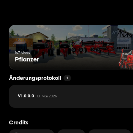
- Räder: Firestone-Reifen, Soucy-Raupen
- Reihenreiniger
- Flügelaufbau: nichts, leere Klammer, volle Klammer, Markieru
- Düngerscheiben
- GPS: Keine, GPS-Post, SF3000, SF6000, SF7000
- Reiheneinheiten: Maxemerge 5, Maxemerge XP
- Abtrieb: HD-Feder, pneumatischer Abtrieb, IRHD
- Anbaugerätetyp: 2-Punkt-Schnellkupplung
- Düngertank: nichts, 600 Gallonen, 700 Gallonen
147 Mods
Pflanzer
Änderungsprotokoll
1
10. Mai 2026
V1.0.0.0
Credits