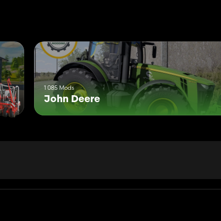
ngen
1 085 Mods
John Deere