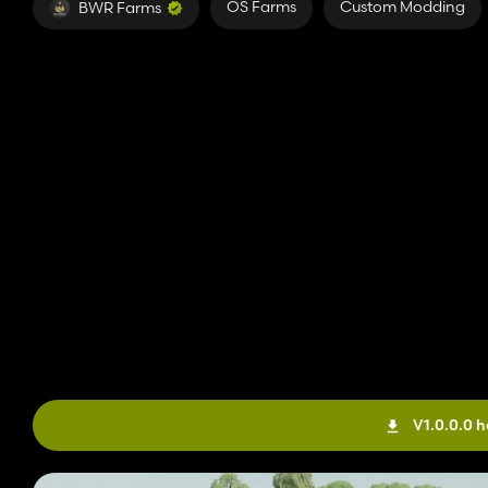
OS Farms
Custom Modding
BWR Farms
V1.0.0.0 