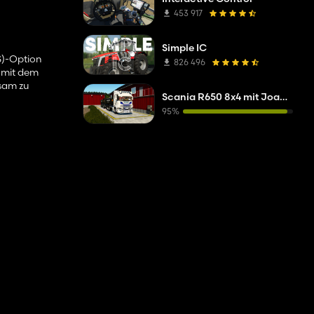
453 917
Simple IC
S)-Option
826 496
t mit dem
ksam zu
Scania R650 8x4 mit Joab-Abrollkipper
sektizids mit
95%
der letzte
Version dieses