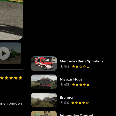
Mercedes Benz Sprinter 2019 ELW
543
Niyazis Haus
635
Brunnen
510
hinen bringen
Interactive Control