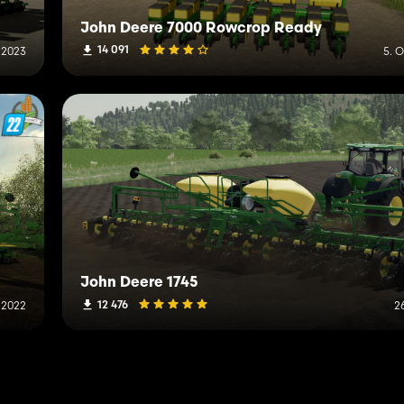
John Deere 7000 Rowcrop Ready
14 091
l 2023
5. 
John Deere 1745
12 476
 2022
2