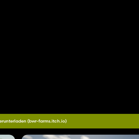
herunterladen
(bwr-farms.itch.io)