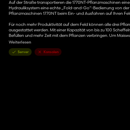
Auf der Straße transportieren die 1770NT-Pflanzmaschinen ein
Hydrauliksystem eine echte „Fold-and-Go“-Bedienung von der Kab
Pflanzmaschinen 1770NT beim Ein- und Ausfahren auf Ihren Feld
Für noch mehr Produktivität auf dem Feld können alle drei Pf
ausgestattet werden. Mit einer Kapazität von bis zu 100 Scheffe
Befüllen und mehr Zeit mit dem Pflanzen verbringen. Um Maiswu
bekämpfen, ergänzen Sie Ihren neuen 1770NT mit dem Central Inse
Weiterlesen
dem Komfort des CCS.
Server
Konsolen
Ich habe eine Weile daran gearbeitet, mit vielen Pausen dazwische
Mod, den ich für FS22 machen werde. Alle meine kommenden Sach
Pflanzgefäßes).
Entschuldigung für die lange Wartezeit, viel Spaß!
Spezifikationen:
- Geschwindigkeit: 12 km/h
- Grundpreis: 52.130 $
- Erforderliche Leistung: 175 PS
- Größe: 40 Fuß (12 m)
Konfigurationen:
- Setup: CCS, kein CCS