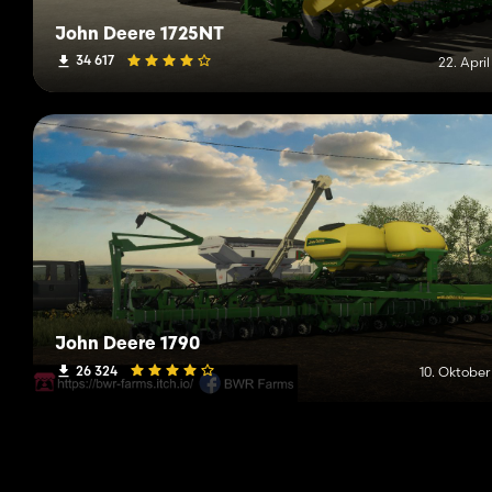
John Deere 1725NT
34 617
22. Apri
John Deere 1790
26 324
10. Oktober