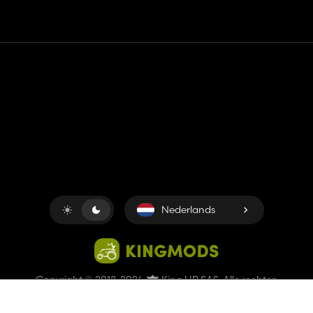
Contact
Hulp
Servicevoorwaarden
Privacybeleid
Beheer cookies
Nederlands
Copyright © 2018-2026
King UP SAS
. Alle rechten
voorbehouden.