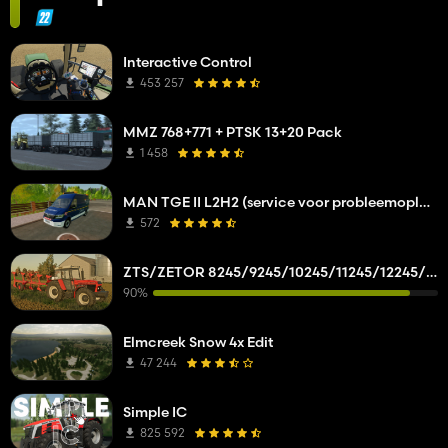
Interactive Control
453 257
MMZ 768+771 + PTSK 13+20 Pack
1 458
MAN TGE II L2H2 (service voor probleemoplossing van netwerkbedrijven)
572
ZTS/ZETOR 8245/9245/10245/11245/12245/14245/16245
90%
Elmcreek Snow 4x Edit
47 244
Simple IC
825 592