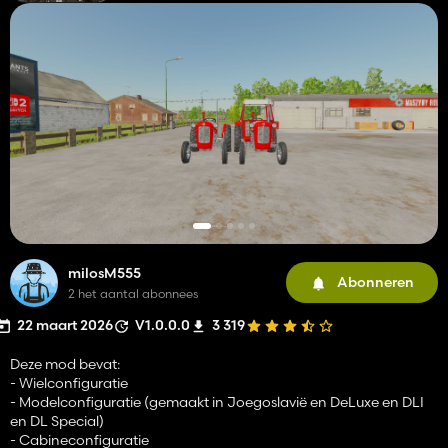
milosM555
Abonneren
2 het aantal abonnees
22 maart 2026
V1.0.0.0
3 319
Deze mod bevat:
- Wielconfiguratie
- Modelconfiguratie (gemaakt in Joegoslavië en DeLuxe en DLI
en DL Special)
- Cabineconfiguratie