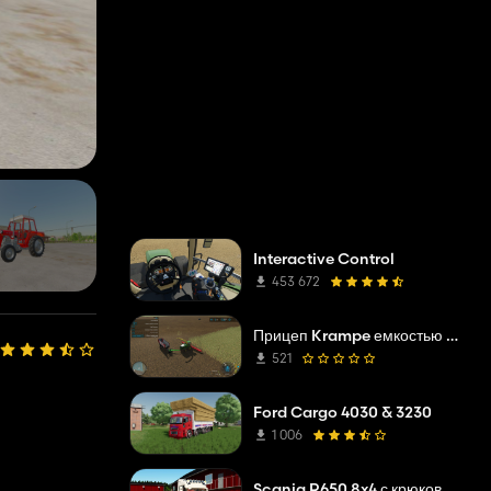
Interactive Control
453 672
Прицеп Krampe емкостью 100 миллионов литров
521
Ford Cargo 4030 & 3230
1 006
Scania R650 8x4 с крюковым погрузчиком Joab