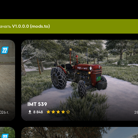
ачать V1.0.0.0
(mods.to)
IMT 539
8 848
26 г.
28