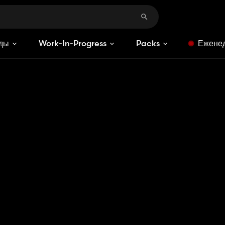
ды
Work-In-Progress
Packs
Еженед