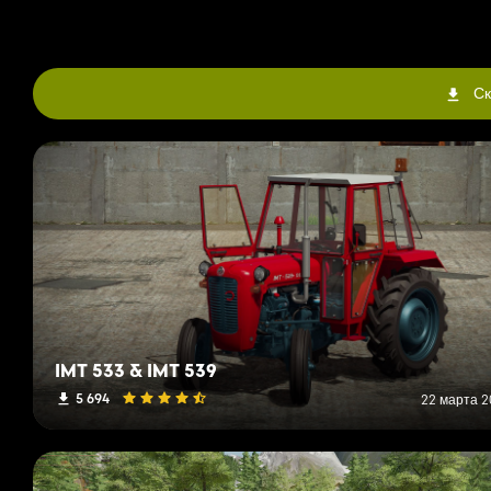
Ск
IMT 533 & IMT 539
5 694
22 марта 20