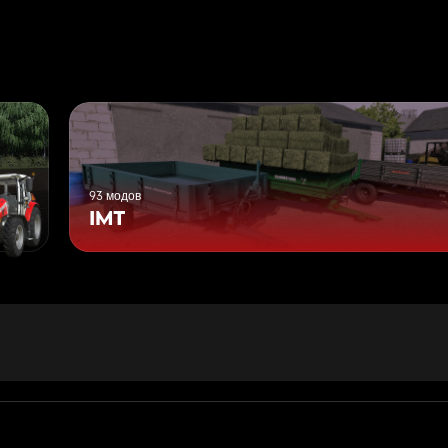
93 модов
IMT