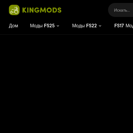
Дом
Моды FS25
Моды FS22
FS
17
Мо