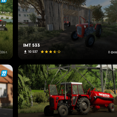
IMT 533
10 537
026 г.
8 фев