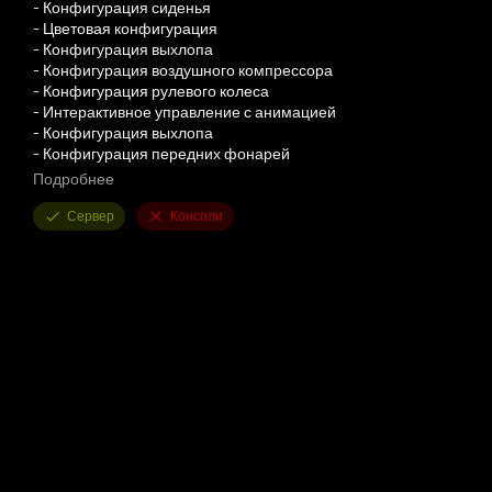
- Конфигурация сиденья
- Цветовая конфигурация
- Конфигурация выхлопа
- Конфигурация воздушного компрессора
- Конфигурация рулевого колеса
- Интерактивное управление с анимацией
- Конфигурация выхлопа
- Конфигурация передних фонарей
- мощность 39кс
Подробнее
-цена 3500
- И еще куча всего, что я не смогу здесь перечислить
Сервер
Консоли