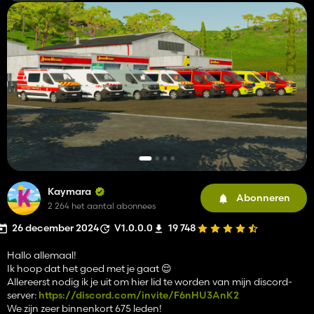
Kaymara
Abonneren
2 264 het aantal abonnees
26 december 2024
V1.0.0.0
19 748
Hallo allemaal!
Ik hoop dat het goed met je gaat 😌
Allereerst nodig ik je uit om hier lid te worden van mijn discord-
server:
https://discord.com/invite/F6nHU3AnK2
We zijn zeer binnenkort 675 leden!