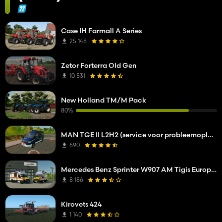
Case IH Farmall A Series
25 148
Zetor Forterra Old Gen
10 531
New Holland TM/M Pack
80%
MAN TGE II L2H2 (service voor probleemoplossing van netwerkbedrijven)
690
Mercedes Benz Sprinter W907 AM Tigis Europa RTW
8 186
Kirovets 424
1 140