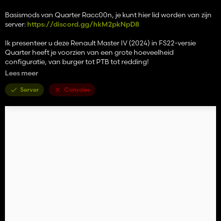
Basismods van Quarter Racc00n, je kunt hier lid worden van zijn
server:
https://discord.gg/hkM2pkNpD8
Ik presenteer u deze Renault Master IV (2024) in FS22-versie
Quarter heeft je voorzien van een grote hoeveelheid
configuratie, van burger tot PTB tot redding!
Hij gaf je ook een sjabloon in de mods, zodat JIJ het bent die je
Lees meer
skins maakt
Server
Consoles
Ik heb nog steeds de buitencamera aangepast die niet goed was
geplaatst, evenals 2 lampen die niet werkten.
Ik hoop dat je het leuk vindt
Als er problemen zijn, laat het me dan weten in Discord PM! ^^
Genieten! 🤗