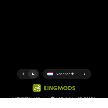
Contact
Hulp
Servicevoorwaarden
Privacybeleid
Beheer cookies
Nederlands
Copyright © 2018-2026
King UP SAS
. Alle rechten
voorbehouden.