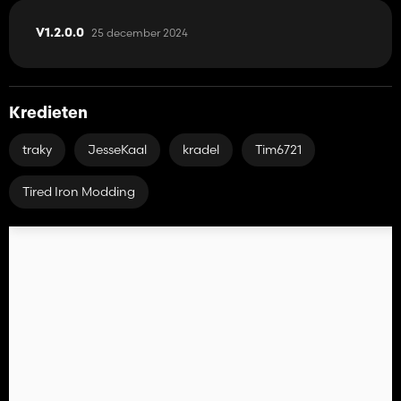
25 december 2024
V1.2.0.0
Kredieten
traky
JesseKaal
kradel
Tim6721
Tired Iron Modding