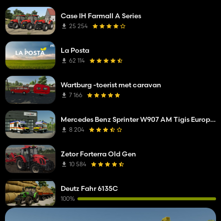
Case IH Farmall A Series
25 254
La Posta
62 114
Wartburg -toerist met caravan
7 166
Mercedes Benz Sprinter W907 AM Tigis Europa RTW
8 204
Zetor Forterra Old Gen
10 584
Deutz Fahr 6135C
100%