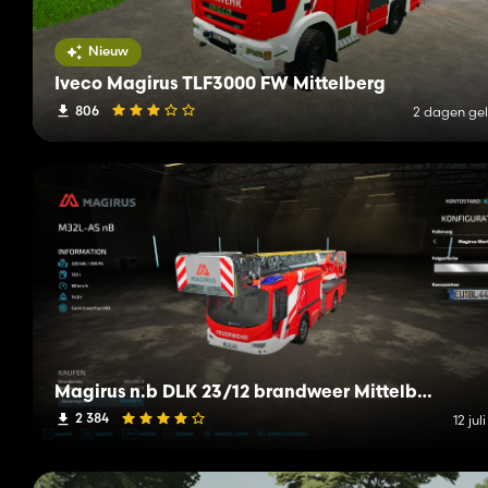
Nieuw
Iveco Magirus TLF3000 FW Mittelberg
806
2 dagen ge
Magirus n.b DLK 23/12 brandweer Mittelberg
2 384
12 jul