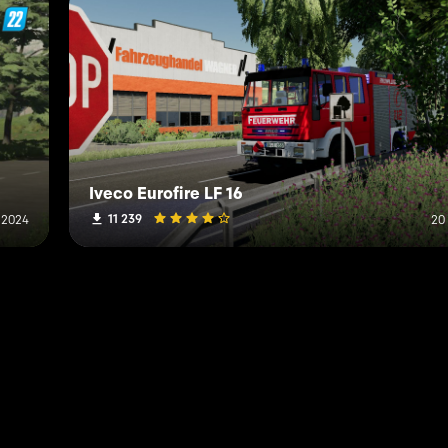
Iveco Eurofire LF 16
11 239
i 2024
20