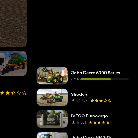
John Deere 6000 Series
63%
Shaders
96 973
IVECO Eurocargo
17 851
John Deere 8R 2014