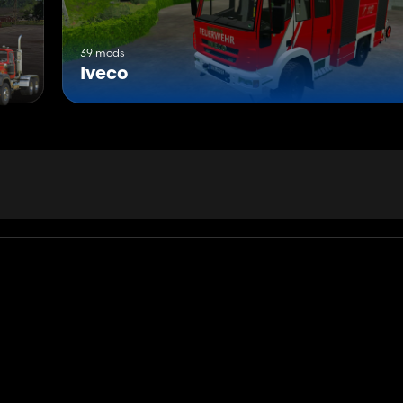
39 mods
Iveco