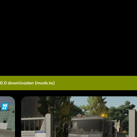
.0.0 downloaden
(mods.to)