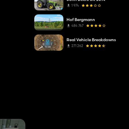
1 974
Hof Bergmann
484 767
Real Vehicle Breakdowns
271 262