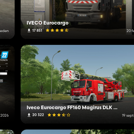
IVECO Eurocargo
17 851
leden
20 f
Iveco Eurocargo FF160 Magirus DLK M32L-A
20 322
i 2026
19 sep