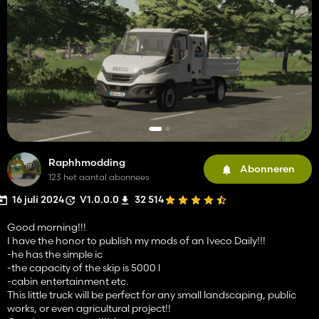
Raphhmodding
Abonneren
123 het aantal abonnees
16 juli 2024
V1.0.0.0
32 514
Good morning!!!
I have the honor to publish my mods of an Iveco Daily!!!
-he has the simple ic
-the capacity of the skip is 5000 l
-cabin entertainment etc.
This little truck will be perfect for any small landscaping, public
works, or even agricultural project!!