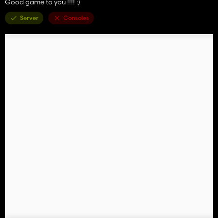
Good game to you !!!! :)
Server
Consoles