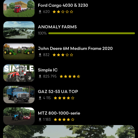
Ford Cargo 4030 & 3230
620
ANOMALY FARMS
100%
John Deere 6M Medium Frame 2020
832
Simple IC
825 795
GAZ 52-53 UA TOP
4 115
MTZ 800-1000-serie
1 183