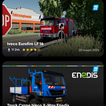
Iveco Eurofire LF 16
11 244
20 maart 2025
Truck Crane Iveco X-Way Enedis