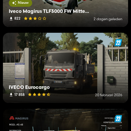
Nieuw
Iveco Magirus TLF3000 FW Mittelberg
822
2 dagen geleden
IVECO Eurocargo
17 858
20 februari 2026