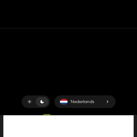
Contact
Hulp
Servicevoorwaarden
Privacybeleid
Beheer cookies
Nederlands
Copyright © 2018-2026
King UP SAS
. Alle rechten