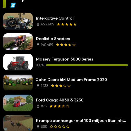
Interactive Control
453 605
Realistic Shaders
140 459
Massey Ferguson 3000 Series
100%
John Deere 6M Medium Frame 2020
1 138
Ford Cargo 4030 & 3230
875
Krampe aanhanger met 100 miljoen liter inhoud
380