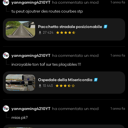
yanngaming4210YT
ha commentato un mod
1 anno fa
tu peut ajoutrer des routes courbes stp
Pacchetto stradale posizionabile
27 424
yanngaming4210YT
ha commentato un mod
1 anno fa
incroyable ton taf sur tes plaçables !!!
Ospedale della Misericordia
13 443
yanngaming4210YT
ha commentato un mod
1 anno fa
mias pk?