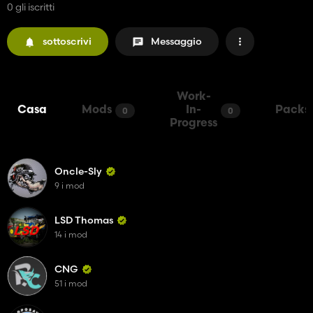
0 gli iscritti
sottoscrivi
Messaggio
Work-
Casa
Mods
In-
Packs
0
0
Progress
Oncle-Sly
9 i mod
LSD Thomas
14 i mod
CNG
51 i mod