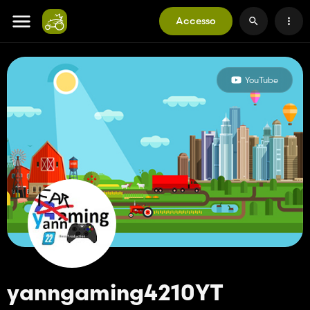
Accesso
YouTube
yanngaming4210YT