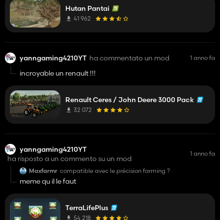
Hutan Pantai
41 962
yanngaming4210YT
ha commentato un mod
1 anno fa
incroyable un renault !!!
Renault Ceres / John Deere 3000 Pack
32 072
yanngaming4210YT
1 anno fa
ha risposto a un commento su un mod
Maxfarmr
compatible avec le précision farming ?
meme qu il le faut
TerraLifePlus
54 218