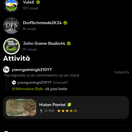
VuleX
121 i mod
DorfSchmiede2K24
8 i mod
John Game Studio44
17 i mod
Attività
yanngaming4210YT
1 anno fa
ha risposto a un commento su un mod
yanngaming4210YT
mias pk?
@Monsieur Bab
ok pas bete
Hutan Pantai
41 962