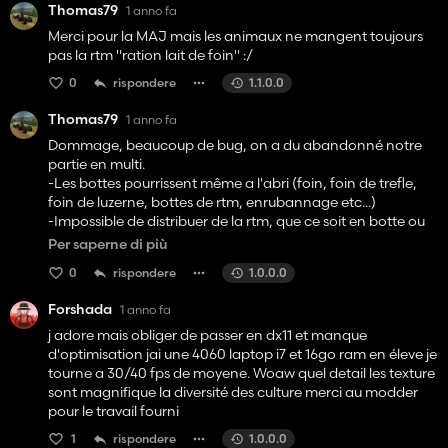
Thomas79
1 anno fa
Merci pour la MAJ mais les animaux ne mangent toujours
pas la rtm "ration lait de foin" :/
0
rispondere
1.1.0.0
Thomas79
1 anno fa
Dommage, beaucoup de bug, on a du abandonné notre
partie en multi.
-Les bottes pourrissent même a l'abri (foin, foin de trefle,
foin de luzerne, bottes de rtm, enrubannage etc...)
-Impossible de distribuer de la rtm, que ce soit en botte ou
avec la mélangeuse (rtm standard, et rtm foin pour vache
Per saperne di più
laitière)
0
rispondere
1.0.0.0
-Plusieurs conflits avec différents mods comme le camion
bétaillère MAN, le mod ficelle, filet, rouleau d'enrubannage
Forshada
1 anno fa
etc...
-Certains de notre équipe sont obligé de jouer en low avec
j adore mais obliger de passer en dx11 et manque
une 1070 pour faire tourner le jeu
d'optimisation jai une 4060 laptop i7 et 16go ram en éleve je
-Les animaux sortent de leurs parcs et se retrouvent dans
tourne a 30/40 fps de moyene. Woaw quel detail les texture
les champs d'a coté
sont magnifique la diversité des culture merci au modder
-Le pulvé avec les caméras fait repoussé des mauvaises
pour le travail fourni
herbes (on a passé le pulvé sur toute la parcelle sans
1
rispondere
1.0.0.0