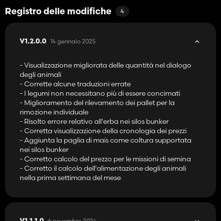
-Landbauer
-LeoneLeo
Registro delle modifiche
4
- MA7 Quentin e il team
-Pikaso
- RealismusModding
14 gennaio 2025
V1.2.0.0
- SMI-Matteo
- TakerLS
- Visualizzazione migliorata delle quantità nel dialogo
-TopAce888
degli animali
- Universo-Simu Bruno & Latic
- Corrette alcune traduzioni errate
- Wopster
- I legumi non necessitano più di essere concimati
- Miglioramento del rilevamento dei pallet per la
rimozione individuale
- Risolto errore relativo all'erba nei silos bunker
- Corretta visualizzazione della cronologia dei prezzi
- Aggiunta la paglia di mais come coltura supportata
nei silos bunker
- Corretto calcolo del prezzo per le missioni di semina
- Corretto il calcolo dell'alimentazione degli animali
nella prima settimana del mese
6 novembre 2024