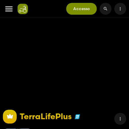
Accesso
TerraLifePlus