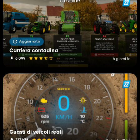
Aggiornato
Carriera contadina
6 099
6 giorni fa
Guasti di veicoli reali
271 485