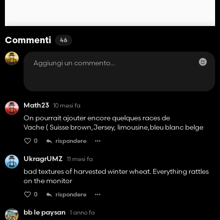
Commenti
46
Math23
10 mesi fa
On pourrait ajouter encore quelques races de
Vache ( Suisse brown,Jersey, limousine,bleu blanc belge
0
rispondere
UkragrUMZ
11 mesi fa
bad textures of harvested winter wheat. Everything rattles
on the monitor
0
rispondere
bb le paysan
1 anno fa