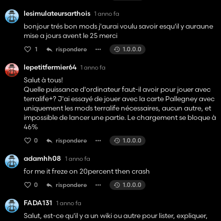
caméra et fait le tour du champ avec caméra par dessus,
ça a refait pousser les mauvaises herbes seulement là ou on
lesimulateursarthois
1 anno fa
est repassé) du coup les mauvaises herbes repoussent a
bonjour trés bon mods j'aurai voulu savoir esqu'il y auraune
l'infini, que ce soit avec la sarcleuse ou le système pulvé de
mise a jours avent le 25 merci
précision. Ça pourrait être un bon mod mais il aurait mérité
plus de test.
1
rispondere
1.0.0.0
lepetitfermier64
1 anno fa
Salut à tous!
Quelle puissance d'ordinateur faut-il avoir pour jouer avec
terralife+? J'ai essayé de jouer avec la carte Pallegney avec
uniquement les mods terralife nécessaires, aucun autre, et
impossible de lancer une partie. Le chargement se bloque à
46%
0
rispondere
1.0.0.0
adamhh08
1 anno fa
for me it freze on 20percent then crash
0
rispondere
1.0.0.0
FADA131
1 anno fa
Salut, est-ce qu'il y a un wiki ou autre pour lister, expliquer,