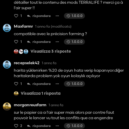
détailler tout le contenu des mods TERRALIFE ? merci ça à
l'air super !!
1
rispondere
1.0.0.0
Maxfarmr
1 anno fa
(modificato)
compatible avec le précision farming ?
1
rispondere
1.0.0.0
Visualizza 3 risposte
recepselek42
1 anno fa
harita yüklenirken %20 de oyun hata verip kapanıyor.diğer
haritalarda problem yok oyun kolaylık açılıyor
1
rispondere
1.0.0.0
Visualizza 1 risposta
morganreusfarm
1 anno fa
sur le papier ca a l'air super mais alors par contre faut
pouvoir le lancer vu tout les conflits que ca engendre
2
rispondere
1.0.0.0