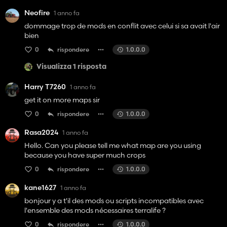
Neofire
1 anno fa
dommage trop de mods en conflit avec celui si sa avait l'air
bien
0
rispondere
1.0.0.0
Visualizza 1 risposta
Harry T7260
1 anno fa
get it on more maps sir
0
rispondere
1.0.0.0
Rasa2024
1 anno fa
Hello. Can you please tell me what map are you using
because you have super much crops
0
rispondere
1.0.0.0
kane1627
1 anno fa
bonjour y a t'il des mods ou scripts incompatibles avec
l'ensemble des mods nécessaires terralife ?
0
rispondere
1.0.0.0