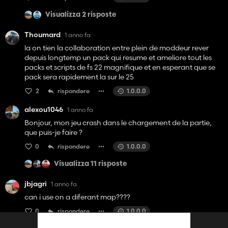
Visualizza 2 risposte
Thoumard
1 anno fa
la on tien la collaboration entre plein de moddeur rever
depuis longtemp un pack qui resume et ameliore tout les
packs et scripts de fs 22 magnifique et en esperant que se
pack sera rapidement la sur le 25
2
rispondere
1.0.0.0
alexou1046
1 anno fa
Bonjour, mon jeu crash dans le chargement de la partie,
que puis-je faire ?
0
rispondere
1.0.0.0
Visualizza 11 risposte
jbjagri
1 anno fa
can i use on a diferant map????
0
rispondere
1.0.0.0