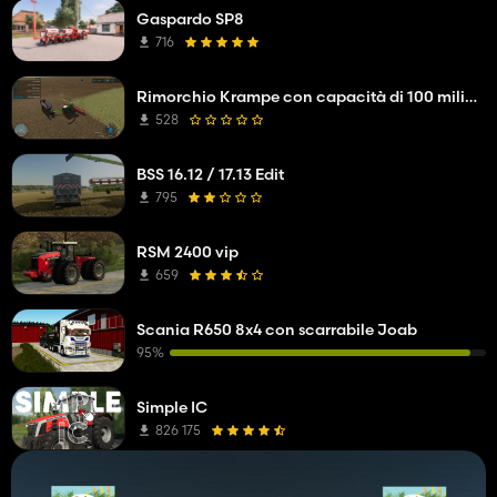
Gaspardo SP8
716
Rimorchio Krampe con capacità di 100 milioni di litri
528
BSS 16.12 / 17.13 Edit
795
RSM 2400 vip
659
Scania R650 8x4 con scarrabile Joab
95%
Simple IC
826 175