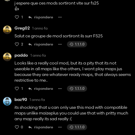
j espere que ces mods sortiront vite sur fs25
👍️
1
rispondere
Greg02
1 anno fa
Salut ce groupe de mod sortiront ils surr FS25
2
rispondere
1.1.1.0
paddo
1 anno fa
Looks like a really cool mod, but its a pity that its not
useable in all maps like the others, I wont play maps jus
because they are whatever ready maps, that always seems
restrictive to me..
1
rispondere
1.1.1.0
baz90
1 anno fa
its shocking that u can only use this mod with compatible
maps unlike maizeplus you could use that with pritty much
any map really its sad really :(
0
rispondere
1.1.1.0