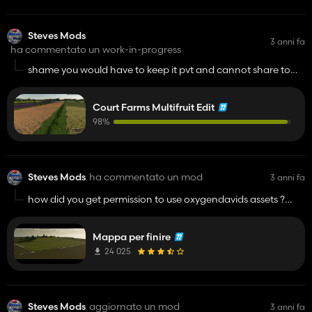
Steves Mods
3 anni fa
ha commentato un work-in-progress
shame you would have to keep it pvt and cannot share to
public . ill be keeping eye on you
Court Farms Multifruit Edit
98%
Steves Mods
ha commentato un mod
3 anni fa
how did you get permission to use oxygendavids assets ?
sorry but i have to report this to be removed
Mappa per finire
24 025
Steves Mods
aggiornato un mod
3 anni fa