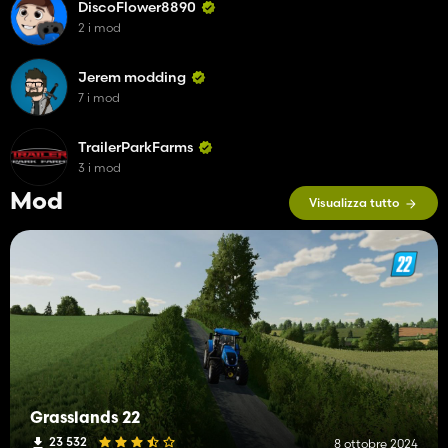
DiscoFlower8890
2 i mod
Jerem modding
7 i mod
TrailerParkFarms
3 i mod
Mod
Visualizza tutto
Grasslands 22
23 532
8 ottobre 2024