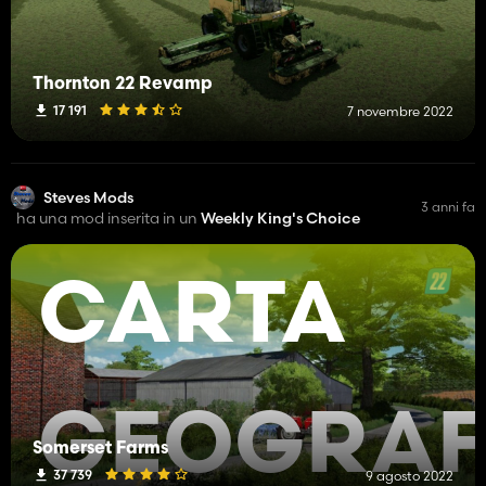
Thornton 22 Revamp
17 191
7 novembre 2022
Steves Mods
3 anni fa
ha una mod inserita in un
Weekly King's Choice
CARTA
GEOGRAF
Somerset Farms
37 739
9 agosto 2022