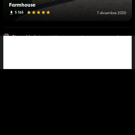
Farmhouse
5 165
7 dicembre 2020
Steves Mods
ha pubblicato un mod
5 anni fa
Grasslands
17 461
12 ottobre 2020
Steves Mods
ha pubblicato un mod
6 anni fa