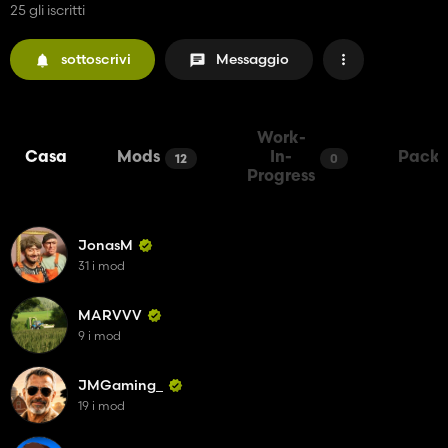
25 gli iscritti
sottoscrivi
Messaggio
Work-
Casa
Mods
In-
Packs
12
0
Progress
JonasM
31 i mod
MARVVV
9 i mod
JMGaming_
19 i mod