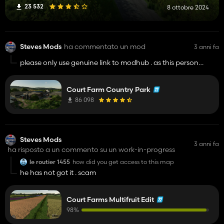
23 532
8 ottobre 2024
Steves Mods
ha commentato un mod
3 anni fa
please only use genuine link to modhub . as this person
shouldnt be reuploading map
https://www.farming-
simulator.com/mod.php?
Court Farm Country Park
lang=en&country=gb&mod_id=273039&title=fs2022
86 098
Steves Mods
3 anni fa
ha risposto a un commento su un work-in-progress
le routier 1455
how did you get access to this map
he has not got it . scam
Court Farms Multifruit Edit
98%