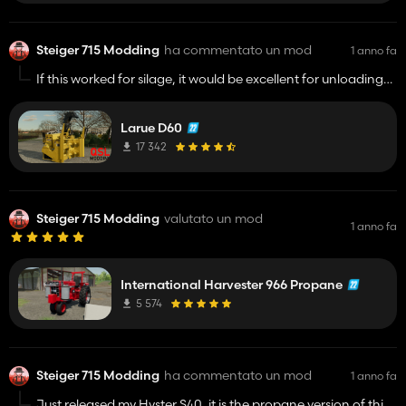
Steiger 715 Modding
ha commentato un mod
1 anno fa
If this worked for silage, it would be excellent for unloading
bunker silos
Larue D60
17 342
Steiger 715 Modding
valutato un mod
1 anno fa
International Harvester 966 Propane
5 574
Steiger 715 Modding
ha commentato un mod
1 anno fa
Just released my Hyster S40, it is the propane version of this.