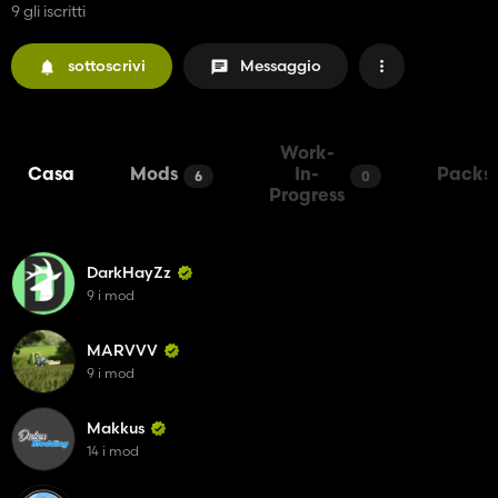
9 gli iscritti
sottoscrivi
Messaggio
Work-
Casa
Mods
In-
Packs
6
0
Progress
DarkHayZz
9 i mod
MARVVV
9 i mod
Makkus
14 i mod