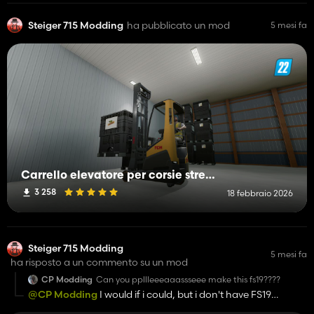
Steiger 715 Modding
ha pubblicato un mod
5 mesi fa
Carrello elevatore per corsie strette TCM RTL140
3 258
18 febbraio 2026
Steiger 715 Modding
5 mesi fa
ha risposto a un commento su un mod
CP Modding
Can you ppllleeeaaassseee make this fs19????
@CP Modding
I would if i could, but i don't have FS19
unfortunately and i don't know anything about modding in