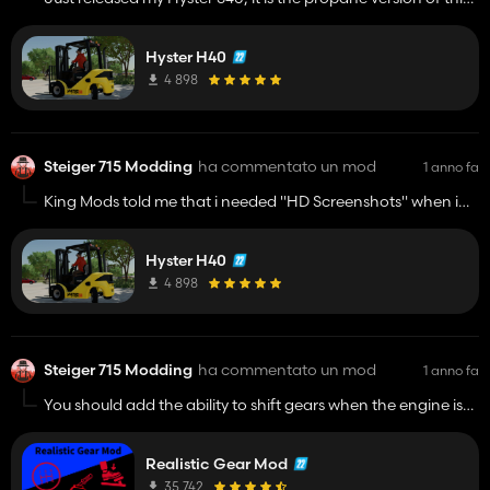
First propane fueled forklift in any farming simulator game.
Download it from my
itch.io
Hyster H40
4 898
Steiger 715 Modding
ha commentato un mod
1 anno fa
King Mods told me that i needed "HD Screenshots" when i
(The Original Creator) uploaded this exact mod with the
SAME screenshot. In the future, if anyone wants to upload
Hyster H40
my mods to KingMods, please link the download to my page
on
itch.io
. (
https://steiger-715.itch.io/
4 898
).
Steiger 715 Modding
ha commentato un mod
1 anno fa
You should add the ability to shift gears when the engine is
off and make the gear selector thing in the bottom right of
the screen, the shape of a gear stick pattern.
Realistic Gear Mod
35 742