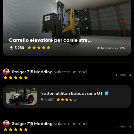
Carrello elevatore per corsie strette TCM RTL140
3 258
18 febbraio 2026
Steiger 715 Modding
valutato un mod
5 mesi fa
Trattori utilitari Bobcat serie UT
4 357
Steiger 715 Modding
valutato un mod
5 mesi fa