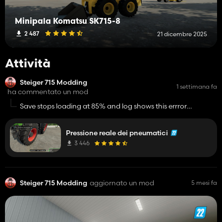
Minipala Komatsu SK715-8
2 487
21 dicembre 2025
Attività
Steiger 715 Modding
1 settimana fa
ha commentato un mod
Save stops loading at 85% and log shows this errror
FS22_TyrePressure/scripts/TyrePressure.lua:302: bad
argument #1 to 'ipairs' (table expected, got nil)
Pressione reale dei pneumatici
3 446
Steiger 715 Modding
aggiornato un mod
5 mesi fa