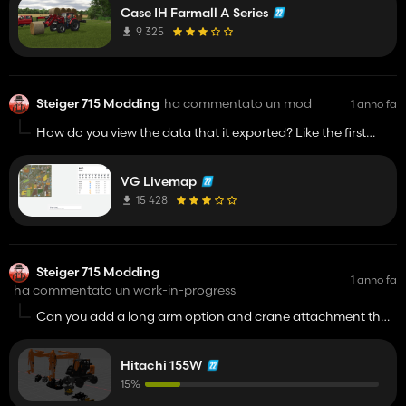
Case IH Farmall A Series
9 325
Steiger 715 Modding
ha commentato un mod
1 anno fa
How do you view the data that it exported? Like the first
picture shown for the mod
VG Livemap
15 428
Steiger 715 Modding
1 anno fa
ha commentato un work-in-progress
Can you add a long arm option and crane attachment that
can attach to big bag
Hitachi 155W
15%