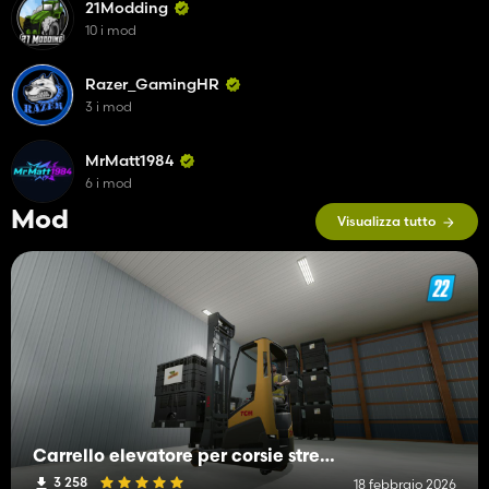
21Modding
10 i mod
Razer_GamingHR
3 i mod
MrMatt1984
6 i mod
Mod
Visualizza tutto
Carrello elevatore per corsie strette TCM RTL140
3 258
18 febbraio 2026