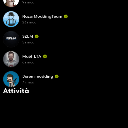
9 i mod
RazorModdingTeam
23 i mod
SZLM
5 i mod
Maël_LTA
6 i mod
Jerem modding
7 i mod
Attività