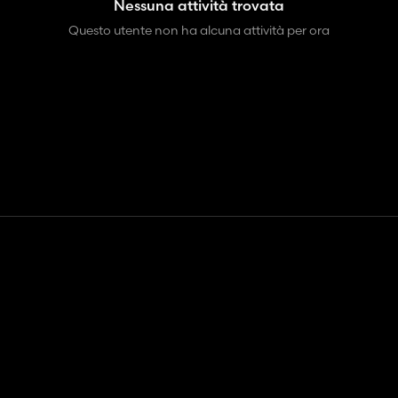
Nessuna attività trovata
Questo utente non ha alcuna attività per ora
Contatto
Aiuto
Termini di servizio
politica sulla riservatezza
Gestisci i cookie