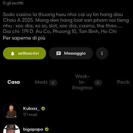
0 gli iscritti
Sodo casino la thuong hieu nha cai uy tin hang dau
Chau A 2025. Mang den hang loat san pham noi tieng
nhu : xoc dia, xo so, slot, xoc dia, casino, the thao.....
Dia chi: 179 D. Au Co, Phuong 10, Tan Binh, Ho Chi
Minh, Viet Nam
Per saperne di più
Email:
antuy24632@gmail.com
Website:
https://sodo.london/
sottoscrivi
Messaggio
Dien thoai: (+84) 815640582
#Sodo #Sodo66 #Sodoapp #Sodocasino #Sodogame
Work-
Casa
Mods
In-
Packs
0
0
Progress
Kubxxz_
17 i mod
bigapapa