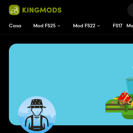
Casa
Mod FS25
Mod FS22
FS
17
M