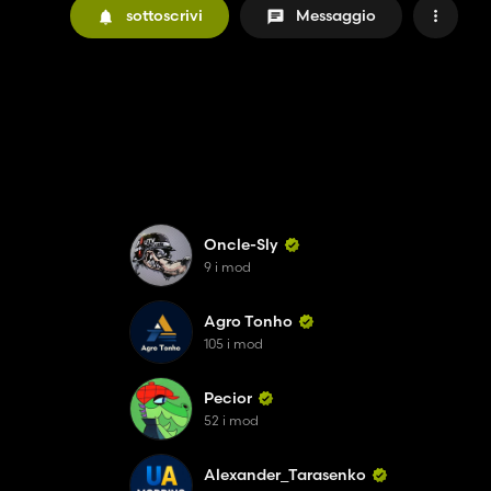
sottoscrivi
Messaggio
Oncle-Sly
9 i mod
Agro Tonho
105 i mod
Pecior
52 i mod
Alexander_Tarasenko