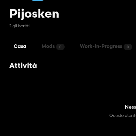
Pijosken
2 gli iscritti
Casa
Mods
Work-In-Progress
0
0
Attività
Ness
Questo utente